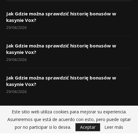
Jak Gdzie można sprawdzić historię bonusów w
kasynie Vox?
29/04/2026
Jak Gdzie można sprawdzić historię bonusów w
kasynie Vox?
29/04/2026
Jak Gdzie można sprawdzić historię bonusów w
kasynie Vox?
29/04/2026
Este sitio web utiliza cookies para mejorar su experiencia.
Asumiremos que está de acuerdo con esto, pero puede optar
Inicio
Políticas de privacidad
Sobre nosotros
Contactos
por no participar si lo desea.
Aceptar
Leer más
@2025 - Noticias Dajabon fue construida por
Dajao Productions