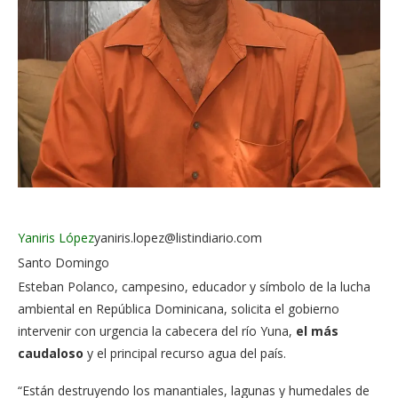
Facebook
Twitter
Whatsapp
Comentarios
Yaniris López
yaniris.lopez@listindiario.com
​Santo Domingo
Esteban Polanco, campesino, educador y símbolo de la lucha
ambiental en República Dominicana, solicita el gobierno
intervenir con urgencia la cabecera del río Yuna,
el más
caudaloso
y el principal recurso agua del país.
“Están destruyendo los manantiales, lagunas y humedales de