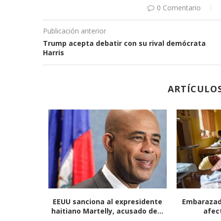
0 Comentario
Publicación anterior
Trump acepta debatir con su rival demócrata
Harris
ARTÍCULO
ta de un
Activistas latinoamericanas
FBI rec
buscan llevar una «ola verde»
ultrasecret
del...