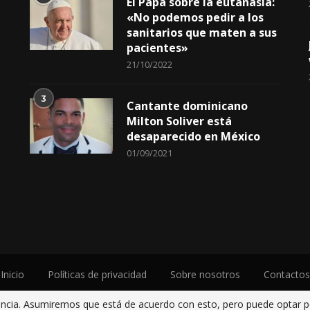
2
El Papa sobre la eutanasia:
«No podemos pedir a los
sanitarios que maten a sus
pacientes»
21/10/2022
3
Cantante dominicano
Milton Soliver está
desaparecido en México
01/09/2021
Inicio
Políticas de privacidad
Sobre nosotros
Contactos
iencia. Asumiremos que está de acuerdo con esto, pero puede optar po