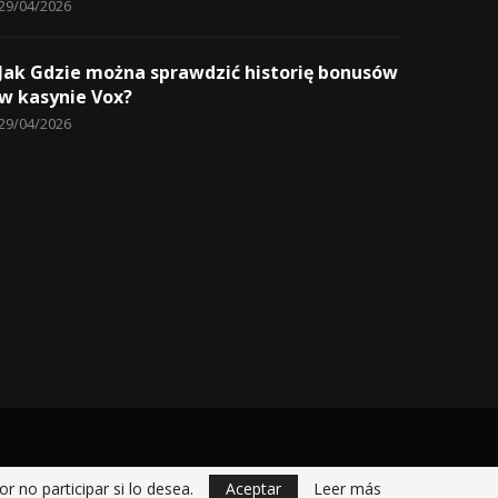
29/04/2026
Jak Gdzie można sprawdzić historię bonusów
w kasynie Vox?
29/04/2026
r no participar si lo desea.
Aceptar
Leer más