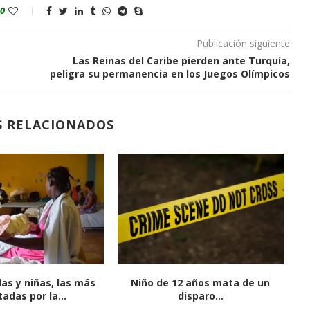
0
Publicación siguiente
Las Reinas del Caribe pierden ante Turquía,
peligra su permanencia en los Juegos Olímpicos
S RELACIONADOS
upera documentos
Llegan a puerto de La Habana
os de casa de Trump
barco y...