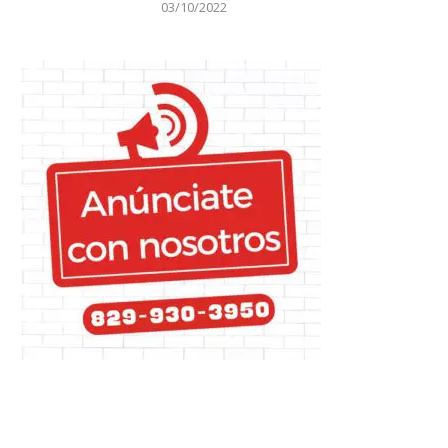
03/10/2022
Lotería Powerball aplaza el
El gigante del textil Shei
sorteo récord de 1.900...
sometido a controles...