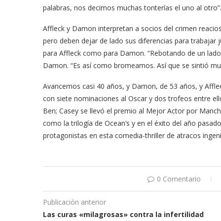
palabras, nos decimos muchas tonterías el uno al otro”
Affleck y Damon interpretan a socios del crimen reaci
pero deben dejar de lado sus diferencias para trabajar 
para Affleck como para Damon. “Rebotando de un lado 
Damon. “Es así como bromeamos. Así que se sintió mu
Avancemos casi 40 años, y Damon, de 53 años, y Afflec
con siete nominaciones al Oscar y dos trofeos entre el
Ben; Casey se llevó el premio al Mejor Actor por Manc
como la trilogía de Ocean’s y en el éxito del año pas
protagonistas en esta comedia-thriller de atracos ingen
0 Comentario
Publicación anterior
Las curas «milagrosas» contra la infertilidad