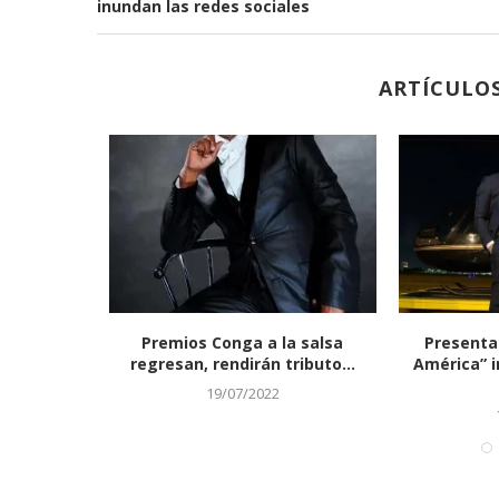
inundan las redes sociales
ARTÍCULO
ra casada,
Premios Conga a la salsa
Presenta
ica...
regresan, rendirán tributo...
América” i
19/07/2022