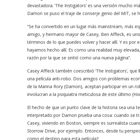
devastadora. ‘The Instigators’ es una versión mucho má
Damon se puso el traje de conserje genio del MIT, se 
“Se ha convertido en un lugar más mainstream, más esp
amigo, y hermano mayor de Casey, Ben Affleck, es uno de
términos de lo que puedes volver y hacer allí. Y es por
hayamos hecho allí. Es como una realidad muy elevada,
razón por la que se sintió como una nueva página”.
Casey Affleck también coescribió ‘The Instigators’, que l
una película anti-robo. Dos amigos con problemas econó
de la Marina Rory (Damon), aceptan participar en un ro
involucran a la psiquiatra meticulosa de este último (H
El hecho de que un punto clave de la historia sea una
interpretado por Damon prueba una cosa: cuando se tr
Casey, viviendo en Boston, siempre es surrealista cuand
Storrow Drive, por ejemplo. Entonces, desde tu perspect
como el destino para esta película?