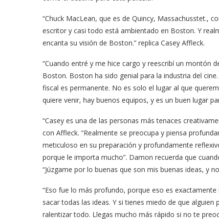
“Chuck MacLean, que es de Quincy, Massachusstet., com
escritor y casi todo está ambientado en Boston. Y real
encanta su visión de Boston.” replica Casey Affleck.
“Cuando entré y me hice cargo y reescribí un montón d
Boston. Boston ha sido genial para la industria del cine
fiscal es permanente. No es solo el lugar al que querem
quiere venir, hay buenos equipos, y es un buen lugar par
“Casey es una de las personas más tenaces creativame
con Affleck. “Realmente se preocupa y piensa profundam
meticuloso en su preparación y profundamente reflexiv
porque le importa mucho”. Damon recuerda que cuando é
“Júzgame por lo buenas que son mis buenas ideas, y no
“Eso fue lo más profundo, porque eso es exactamente l
sacar todas las ideas. Y si tienes miedo de que alguien
ralentizar todo. Llegas mucho más rápido si no te preo