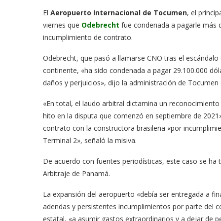
El
Aeropuerto Internacional de Tocumen
, el princip
viernes que
Odebrecht
fue condenada a pagarle más de
incumplimiento de contrato.
Odebrecht, que pasó a llamarse CNO tras el escándalo 
continente, «ha sido condenada a pagar 29.100.000 dól
daños y perjuicios», dijo la administración de Tocume
«En total, el laudo arbitral dictamina un reconocimien
hito en la disputa que comenzó en septiembre de 2021» 
contrato con la constructora brasileña «por incumplimi
Terminal 2», señaló la misiva.
De acuerdo con fuentes periodísticas, este caso se ha tr
Arbitraje de Panamá.
La expansión del aeropuerto «debía ser entregada a fin
adendas y persistentes incumplimientos por parte del 
estatal, «a asumir gastos extraordinarios y a dejar de p