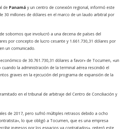
al de
Panamá
y un centro de conexión regional, informó este
 30 millones de dólares en el marco de un laudo arbitral por
de sobornos que involucró a una decena de países del
ares por concepto de lucro cesante y 1.661.730,31 dólares por
n en un comunicado.
to económico de 30.761.730,31 dólares a favor» de Tocumen, «un
cuando la administración de la terminal aérea rescindió el
entos graves en la ejecución del programa de expansión de la
amitado en el tribunal de arbitraje del Centro de Conciliación y
ales de 2017, pero sufrió múltiples retrasos debido a ocho
contratista», lo que obligó a Tocumen, que es una empresa
ercibir ingresos por los espacios ya contratados», reiteró este