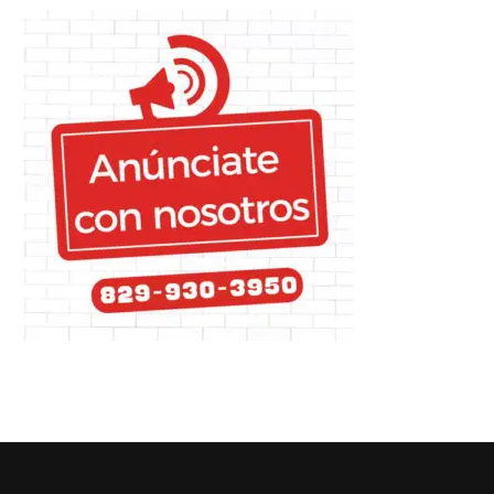
EEUU anuncia que reanuda
China realiza ejercicios mili
emisión de visas en...
cerca de Taiwán ante...
03/03/2022
26/12/2022