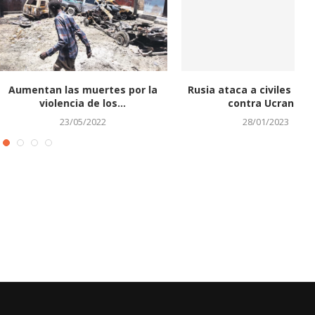
ta Ucrania y declara
Trump anuncia lanzamiento de
“Kiev resiste”
su propia empresa mediática...
21/02/2023
21/10/2021