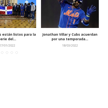
Dodgers pactan por 6
El futbolista francés Benjamin
ños y 162...
Mendy es declarado no...
17/03/2022
15/07/2023