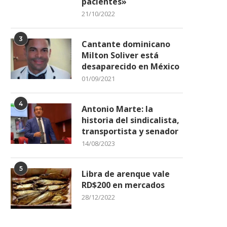
pacientes»
21/10/2022
3
Cantante dominicano
Milton Soliver está
desaparecido en México
Al Horford ganará 9.5 millones
Messi se estrena con el I
01/09/2021
de dólares en...
Miami marcando...
19/06/2024
22/07/2023
4
Antonio Marte: la
historia del sindicalista,
transportista y senador
14/08/2023
5
Libra de arenque vale
RD$200 en mercados
28/12/2022