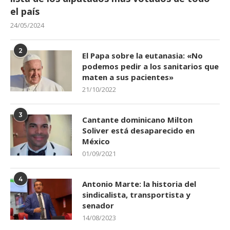
el país
24/05/2024
2
El Papa sobre la eutanasia: «No
podemos pedir a los sanitarios que
maten a sus pacientes»
21/10/2022
3
Cantante dominicano Milton
Soliver está desaparecido en
México
01/09/2021
4
Antonio Marte: la historia del
sindicalista, transportista y
senador
14/08/2023