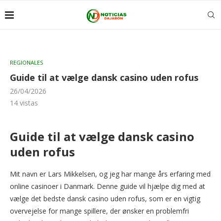
REGIONALES
Guide til at vælge dansk casino uden rofus
26/04/2026
14
vistas
Guide til at vælge dansk casino
uden rofus
Mit navn er Lars Mikkelsen, og jeg har mange års erfaring med
online casinoer i Danmark. Denne guide vil hjælpe dig med at
vælge det bedste dansk casino uden rofus, som er en vigtig
overvejelse for mange spillere, der ønsker en problemfri