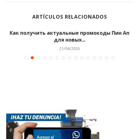
ARTÍCULOS RELACIONADOS
Как получить актуальные промокоды Пин Ап
для новых...
21/04/2026