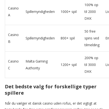
100% op
Casino
Spillemyndigheden
1000+ spil
til 2000
Li
A
DKK
50 free
Casino
Spillemyndigheden
800+ spil
spins ved
Em
B
tilmelding
200% op
Casino
Malta Gaming
1200+ spil
til 3000
Li
C
Authority
DKK
Det bedste valg for forskellige typer
spillere
Når du vælger et dansk casino uden rofus, er det vigtigt at