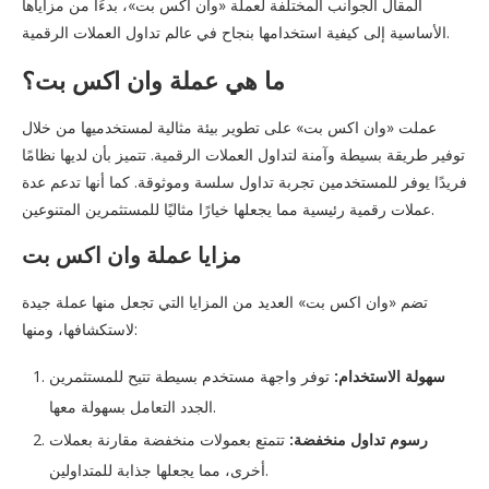
المقال الجوانب المختلفة لعملة «وان اكس بت»، بدءًا من مزاياها
الأساسية إلى كيفية استخدامها بنجاح في عالم تداول العملات الرقمية.
ما هي عملة وان اكس بت؟
عملت «وان اكس بت» على تطوير بيئة مثالية لمستخدميها من خلال
توفير طريقة بسيطة وآمنة لتداول العملات الرقمية. تتميز بأن لديها نظامًا
فريدًا يوفر للمستخدمين تجربة تداول سلسة وموثوقة. كما أنها تدعم عدة
عملات رقمية رئيسية مما يجعلها خيارًا مثاليًا للمستثمرين المتنوعين.
مزايا عملة وان اكس بت
تضم «وان اكس بت» العديد من المزايا التي تجعل منها عملة جيدة
لاستكشافها، ومنها:
سهولة الاستخدام:
توفر واجهة مستخدم بسيطة تتيح للمستثمرين
الجدد التعامل بسهولة معها.
رسوم تداول منخفضة:
تتمتع بعمولات منخفضة مقارنة بعملات
أخرى، مما يجعلها جذابة للمتداولين.