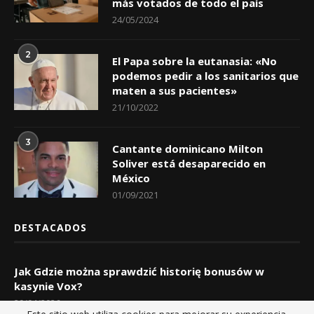
más votados de todo el país
24/05/2024
2
El Papa sobre la eutanasia: «No
podemos pedir a los sanitarios que
maten a sus pacientes»
21/10/2022
3
Cantante dominicano Milton
Soliver está desaparecido en
México
01/09/2021
DESTACADOS
Jak Gdzie można sprawdzić historię bonusów w
kasynie Vox?
29/04/2026