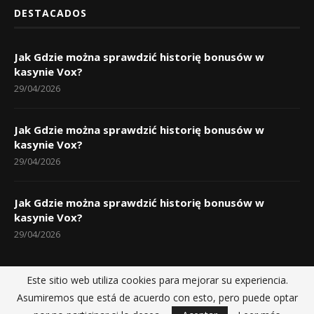
DESTACADOS
Jak Gdzie można sprawdzić historię bonusów w
kasynie Vox?
29/04/2026
Jak Gdzie można sprawdzić historię bonusów w
kasynie Vox?
29/04/2026
Jak Gdzie można sprawdzić historię bonusów w
kasynie Vox?
29/04/2026
Este sitio web utiliza cookies para mejorar su experiencia.
Asumiremos que está de acuerdo con esto, pero puede optar
Inicio
Políticas de privacidad
Sobre nosotros
Contactos