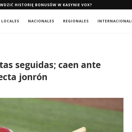
AWDZIĆ HISTORIĘ BONUSÓW W KASYNIE VOX?
AWDZIĆ HISTORIĘ BONUSÓW W KASYNIE VOX?
LOCALES
NACIONALES
REGIONALES
INTERNACIONAL
otas seguidas; caen ante
ecta jonrón