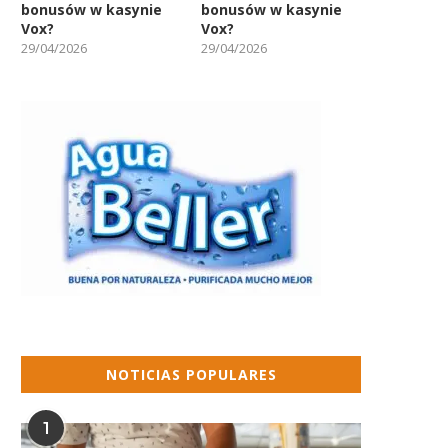
bonusów w kasynie
bonusów w kasynie
Vox?
Vox?
29/04/2026
29/04/2026
NOTICIAS POPULARES
1