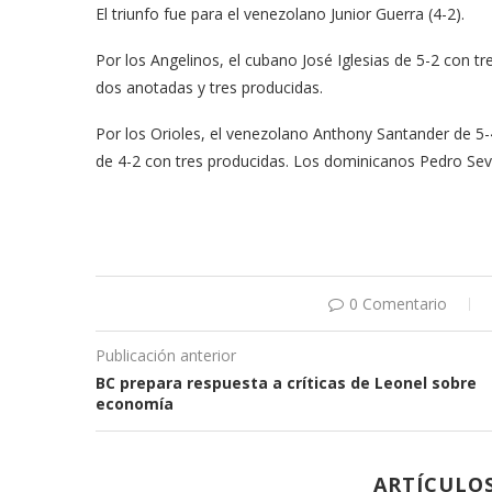
El triunfo fue para el venezolano Junior Guerra (4-2).
Por los Angelinos, el cubano José Iglesias de 5-2 con 
dos anotadas y tres producidas.
Por los Orioles, el venezolano Anthony Santander de 5
de 4-2 con tres producidas. Los dominicanos Pedro Seve
0 Comentario
Publicación anterior
BC prepara respuesta a críticas de Leonel sobre
economía
ARTÍCULO