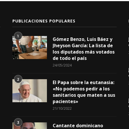
PUBLICACIONES POPULARES
1
Gómez Benzo, Luis Báez y
Jheyson García: La lista de
los diputados más votados
de todo el país
24/05/2024
2
El Papa sobre la eutanasia:
«No podemos pedir a los
sanitarios que maten a sus
pacientes»
21/10/2022
3
Cantante dominicano