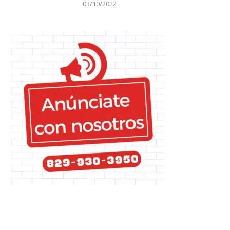
03/10/2022