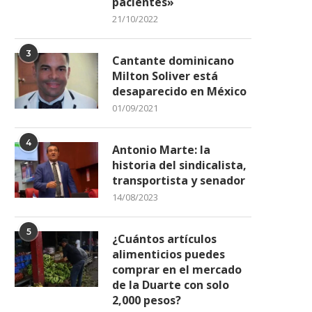
pacientes»
21/10/2022
3
Cantante dominicano
Milton Soliver está
desaparecido en México
01/09/2021
4
Antonio Marte: la
lub San Lázaro premiado como
Al Horford tras derrota de 
historia del sindicalista,
el Club del...
Boston Celtics:...
transportista y senador
24/12/2021
22/05/2023
14/08/2023
5
¿Cuántos artículos
alimenticios puedes
comprar en el mercado
de la Duarte con solo
2,000 pesos?