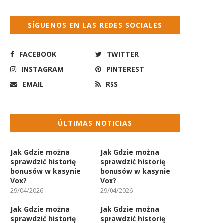
SÍGUENOS EN LAS REDES SOCIALES
FACEBOOK
TWITTER
INSTAGRAM
PINTEREST
EMAIL
RSS
ÚLTIMAS NOTICIAS
Jak Gdzie można
Jak Gdzie można
sprawdzić historię
sprawdzić historię
bonusów w kasynie
bonusów w kasynie
Vox?
Vox?
29/04/2026
29/04/2026
Jak Gdzie można
Jak Gdzie można
sprawdzić historię
sprawdzić historię