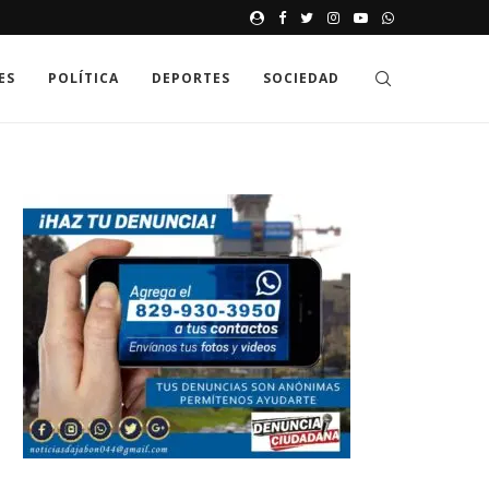
JAK GDZIE MOŻNA SPRAWDZIĆ
ES
POLÍTICA
DEPORTES
SOCIEDAD