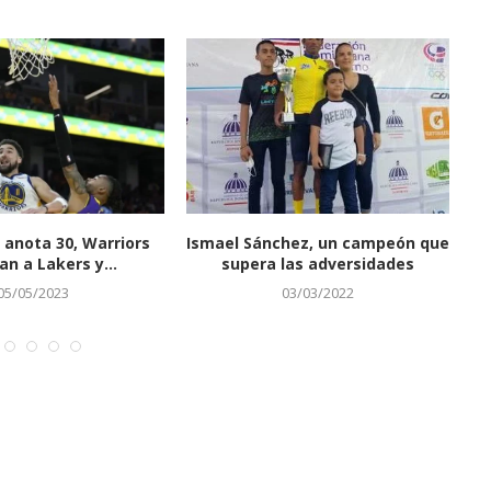
r. le pega jonrón a
Candelario remolca tres, Castro
C
tani que...
da 5 hits y...
27/05/2022
11/05/2022