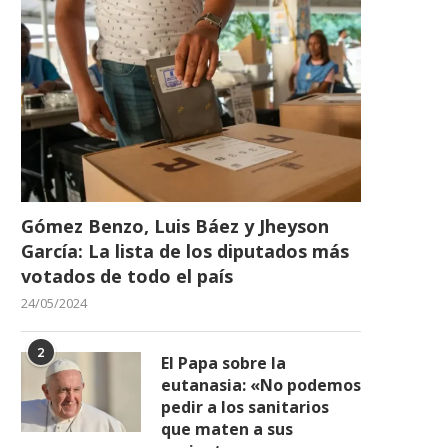
Gómez Benzo, Luis Báez y Jheyson
García: La lista de los diputados más
votados de todo el país
24/05/2024
2
El Papa sobre la
eutanasia: «No podemos
pedir a los sanitarios
que maten a sus