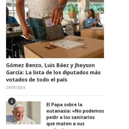
Gómez Benzo, Luis Báez y Jheyson
García: La lista de los diputados más
votados de todo el país
Defensor del Pueblo exige sean
«Él me dijo que iba a lleva
racionalizadas medidas coerción
24/05/2024
29/12/2022
12/02/2022
2
El Papa sobre la
eutanasia: «No podemos
pedir a los sanitarios
que maten a sus