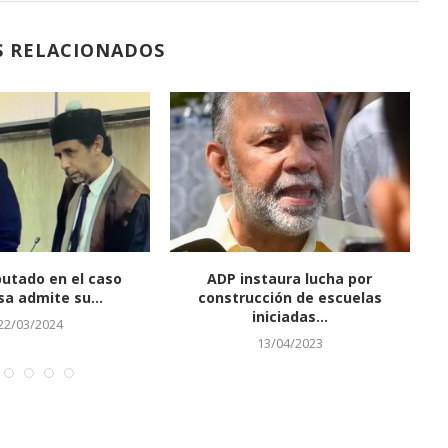
S RELACIONADOS
o suspende visas a los
Médicos bloquean otra ARS
udiantes haitianos
11/01/2023
02/11/2021