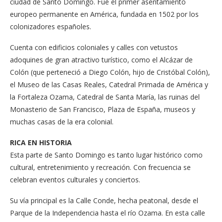
ciudad de Santo Do­mingo. Fue el primer asen­tamiento
europeo perma­nente en América, fundada en 1502 por los
colonizado­res españoles.
Cuenta con edificios co­loniales y calles con ve­tustos
adoquines de gran atractivo turístico, como el Alcázar de
Colón (que per­teneció a Diego Colón, hijo de Cristóbal Colón),
el Mu­seo de las Casas Reales, Ca­tedral Primada de América y
la Fortaleza Ozama, Ca­tedral de Santa María, las ruinas del
Monasterio de San Francisco, Plaza de Es­paña, museos y
muchas ca­sas de la era colonial.
RICA EN HISTORIA
Esta parte de Santo Do­mingo es tanto lugar his­tórico como
cultural, en­tretenimiento y recrea­ción. Con frecuencia se
celebran eventos cultu­rales y conciertos.
Su vía principal es la Ca­lle Conde, hecha peato­nal, desde el
Parque de la Independencia hasta el río Ozama. En esta ca­lle