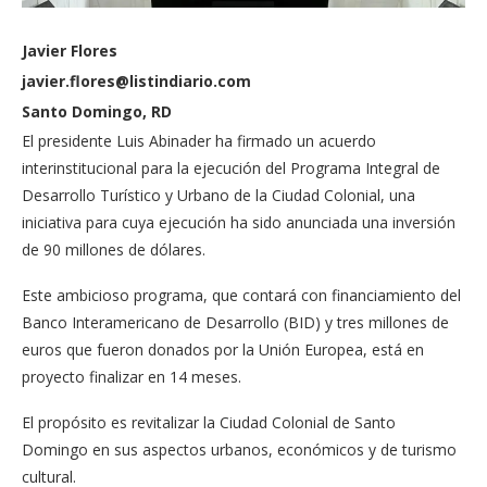
Javier Flores
javier.flores@listindiario.com
Santo Domingo, RD
El presidente Luis Abina­der ha firmado un acuer­do
interinstitucional para la ejecución del Programa Integral de
Desarrollo Tu­rístico y Urbano de la Ciu­dad Colonial, una
iniciati­va para cuya ejecución ha sido anunciada una inver­sión
de 90 millones de dó­lares.
Este ambicioso progra­ma, que contará con fi­nanciamiento del
Banco Interamericano de Desa­rrollo (BID) y tres millo­nes de
euros que fueron donados por la Unión Eu­ropea, está en
proyecto fi­nalizar en 14 meses.
El propósito es revitali­zar la Ciudad Colonial de Santo
Domingo en sus as­pectos urbanos, económi­cos y de turismo
cultural.