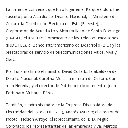
La firma del conve­nio, que tuvo lugar en el Parque Colón, fue
sus­crito por la Alcaldía del Distrito Nacional, el Mi­nisterio de
Cultura, la Dis­tribución Eléctrica del Este (Edeeste), la
Corporación de Acueducto y Alcanta­rillado de Santo Domingo
(CAASD), el Instituto Do­minicano de las Telecomu­nicaciones
(INDOTEL), el Banco Interamericano de Desarrollo (BID) y las
pres­tadoras de servicio de tele­comunicaciones Altice, Viva y
Claro.
Por Turismo firmó el mi­nistro David Collado; la al­caldesa del
Distrito Na­cional, Carolina Mejía; la ministra de Cultura, Car­
men Heredia, y el director de Patrimonio Monumen­tal, Juan
Fortunato Muba­rak Pérez.
También, el administra­dor de la Empresa Distri­buidora de
Electricidad del Este (EDEESTE), Andrés Astacio; el director de
In­dotel, Nelson Arroyo; el re­presentante del BID, Miguel
Coronado; los represen­tantes de las empresas Vi­va, Marcos