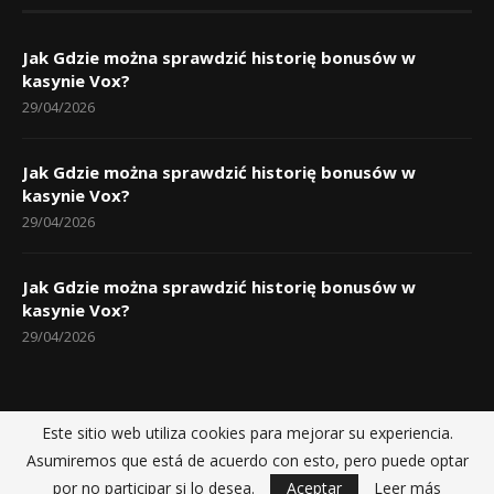
Jak Gdzie można sprawdzić historię bonusów w
kasynie Vox?
29/04/2026
Jak Gdzie można sprawdzić historię bonusów w
kasynie Vox?
29/04/2026
Jak Gdzie można sprawdzić historię bonusów w
kasynie Vox?
29/04/2026
Este sitio web utiliza cookies para mejorar su experiencia.
Inicio
Políticas de privacidad
Sobre nosotros
Contactos
Asumiremos que está de acuerdo con esto, pero puede optar
@2025 - Noticias Dajabon fue construida por
Dajao Productions
por no participar si lo desea.
Aceptar
Leer más