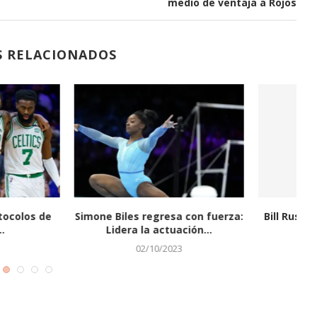
medio de ventaja a Rojos
S RELACIONADOS
ños, Venus Williams
El béisbol y la mafia en las
En
tornará a...
taquillas...
17/08/2023
31/10/2022