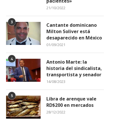
pacientes»
21/10/2022
3
Cantante dominicano
Milton Soliver está
desaparecido en México
01/09/2021
4
Antonio Marte: la
historia del sindicalista,
transportista y senador
14/08/2023
 el limbo designación manager
Hazael Wessin, 1er domini
y gerente RD
entrenador físico de un..
5
Libra de arenque vale
10/05/2022
05/01/2023
RD$200 en mercados
28/12/2022