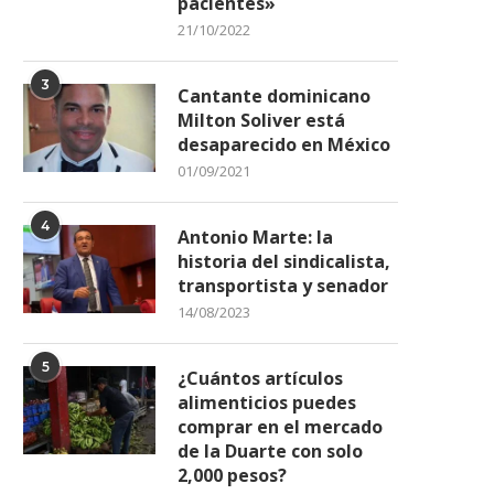
pacientes»
21/10/2022
3
Cantante dominicano
Milton Soliver está
desaparecido en México
01/09/2021
4
Antonio Marte: la
historia del sindicalista,
transportista y senador
14/08/2023
5
¿Cuántos artículos
alimenticios puedes
comprar en el mercado
Gobierno amplía transporte
Hospital Gautier entre múlt
de la Duarte con solo
escolar con 400 nuevos
precariedades y limitacio
autobuses
2,000 pesos?
29/03/2022