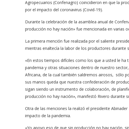
Agropecuarios (Confenagro) coincidieron en que la prod
por el impacto del coronavirus (Covid-19).
Durante la celebración de la asamblea anual de Confenag
producción no hay nación» fue mencionada en varias oc
La primera mención fue realizada por el saliente presid
mientras enaltecía la labor de los productores durante s
«En estos tiempos difíciles como los que a usted le ha t
pandemia y otras situaciones dentro de nuestro sector,
Africana, de la cual también saldremos airosos, sólo
sus manos queda que nuestra confederación de producto
sigan siendo un instrumento de colaboración, de planif
producción no hay nación», manifestó Rivero durante su
Otra de las menciones la realizó el presidente Abinader 
impacto de la pandemia.
«Yo apoyo eso de que sin producción no hay nación, si