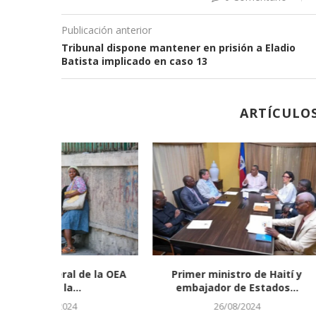
Publicación anterior
Tribunal dispone mantener en prisión a Eladio
Batista implicado en caso 13
ARTÍCULO
0 años y
Policías a la cárcel por crimen
Se regis
del peluquero...
gra
13/05/2022