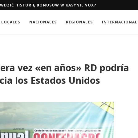
AWDZIĆ HISTORIĘ BONUSÓW W KASYNIE VOX?
AWDZIĆ HISTORIĘ BONUSÓW W KASYNIE VOX?
LOCALES
NACIONALES
REGIONALES
INTERNACIONAL
mera vez «en años» RD podría
cia los Estados Unidos