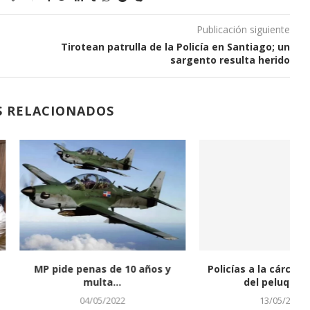
Publicación siguiente
Tirotean patrulla de la Policía en Santiago; un
sargento resulta herido
S RELACIONADOS
tra temblor de 4,6
¿Cómo funcionaba la red de
dos en El...
“chiperos” desmantelada por...
04/01/2023
09/03/2022