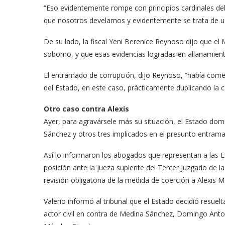
“Eso evidentemente rompe con principios car­dinales del
que nosotros develamos y evi­dentemente se trata de un
De su lado, la fiscal Yeni Berenice Reynoso dijo que el 
soborno, y que esas evidencias logradas en allanamient
El entramado de corrup­ción, dijo Reynoso, “había comet
del Estado, en este caso, prácticamente duplicando la ca
Otro caso contra Alexis
Ayer, para agravársele más su situación, el Estado do­m
Sánchez y otros tres implicados en el presunto entrama
Así lo informaron los abogados que represen­tan a las 
posición ante la jueza su­plente del Tercer Juzgado de la 
revisión obligatoria de la medida de coerción a Alexis
Valerio informó al tri­bunal que el Estado deci­dió resu
actor civil en contra de Medina Sánchez, Domingo Anton