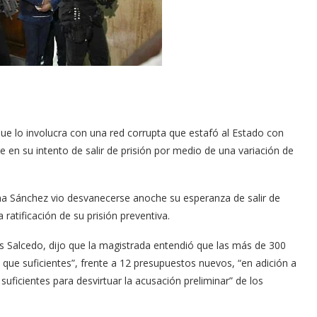
que lo involu­cra con una red corrupta que estafó al Estado con
en su intento de salir de prisión por me­dio de una variación de
a Sánchez vio des­vanecerse anoche su es­peranza de salir de
 ratificación de su prisión preventiva.
rlos Salcedo, dijo que la magistrada entendió que las más de 300
 que suficientes”, frente a 12 presupuestos nuevos, “en adición a
uficientes pa­ra desvirtuar la acusación preliminar” de los