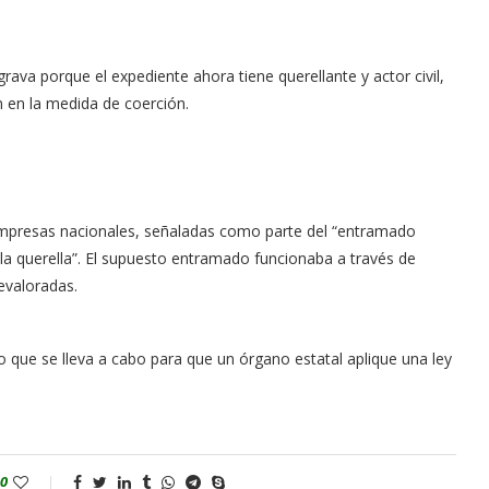
rava porque el expe­diente ahora tiene quere­llante y actor civil,
n en la medida de coerción.
pre­sas nacionales, seña­ladas como parte del “entramado
 la quere­lla”. El supuesto en­tramado funcionaba a través de
evaloradas.
co que se lleva a cabo para que un órgano estatal aplique una ley
0