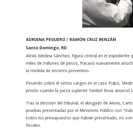
ADRIANA PEGUERO / RAMÓN CRUZ BENZÁN
Santo Domingo, RD
Alexis Medina Sánchez, figura central en el ex­pediente 
miles de millones de pe­sos, fracasó nuevamente anoche 
la medida de encierro pre­ventivo.
Pesando sobre él serios cargos en el caso Pulpo, Medin
prisión cuando la jueza suplen­te Yanibel Rivas anunció la
Tras la decisión del tribu­nal, el abogado de Alexis, Ca
prue­bas presentadas por el Mi­nisterio Público son “más
todos los presu­puestos que habían presen­tado, no son s
fiscales.