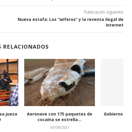
Publicación siguiente
Nueva estafa: Los “wiferos” y la reventa ilegal de
internet
S RELACIONADOS
en 20 años de la
Jorge Luis Estrella Arias dice no
Di
pación de...
quería estar...
15/05/2023
07/06/2024