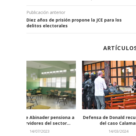
Publicación anterior
Diez años de prisión propone la JCE para los
delitos electorales
ARTÍCULO
quetes de
Gobierno y Waze de Google se
Se cumpl
la...
unen para...
ocu
30/05/2023