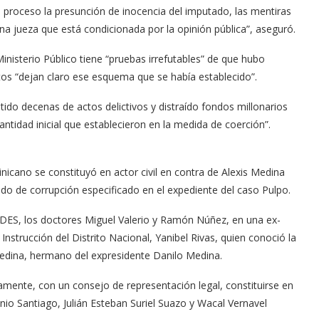
 proceso la pre­sunción de inocencia del imputado, las mentiras
a jueza que está condiciona­da por la opinión pública”, aseguró.
Ministerio Público tiene “pruebas irrefutables” de que hubo
os “dejan claro ese esquema que se había establecido”.
ido decenas de actos delictivos y distraído fon­dos millonarios
ntidad ini­cial que establecieron en la medida de coerción”.
inicano se constituyó en actor civil en contra de Alexis Medina
do de co­rrupción especificado en el expediente del caso Pulpo.
EDES, los doc­tores Miguel Valerio y Ramón Núñez, en una ex­
Instrucción del Distri­to Nacional, Yanibel Rivas, quien conoció la
 Medina, hermano del expresidente Danilo Medina.
eltamente, con un consejo de representación legal, constituirse en
io Santiago, Julián Esteban Suriel Suazo y Wacal Ver­navel