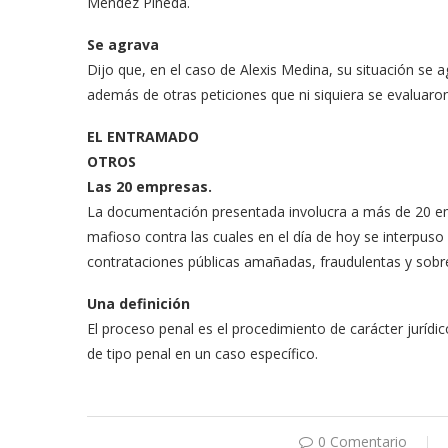
Méndez Pineda.
Se agrava
Dijo que, en el caso de Alexis Medina, su situación se ag
además de otras peticiones que ni siquiera se evaluaro
EL ENTRAMADO
OTROS
Las 20 empresas.
La documentación presentada involucra a más de 20 em
mafio­so contra las cuales en el día de hoy se interpuso
contrata­ciones públicas ama­ñadas, fraudulentas y sobr
Una definición
El proceso penal es el procedimiento de ca­rácter jurídi
de ti­po penal en un caso específico.
0 Comentario