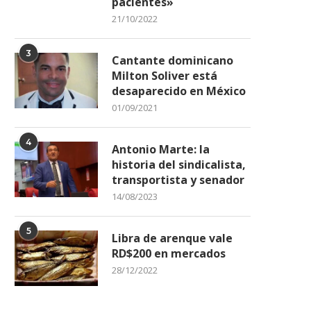
pacientes»
21/10/2022
3
Cantante dominicano
Milton Soliver está
desaparecido en México
01/09/2021
4
Antonio Marte: la
historia del sindicalista,
transportista y senador
14/08/2023
5
Libra de arenque vale
RD$200 en mercados
putados concluyen legislatura
Ascensos y retiros en las r
28/12/2022
aprobando seis nueva leyes
militares
14/02/2023
28/02/2022