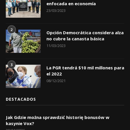
enfocada en economía
23/03/2023
2
Opción Democrática considera alza
no cubre la canasta básica
11/03/2023
3
La PGR tendrá $10 mil millones para
el 2022
08/12/2021
DESTACADOS
Jak Gdzie można sprawdzić historię bonusów w
kasynie Vox?
29/04/2026