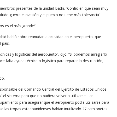
s miembros presentes de la unidad Badri. “Confío en que sean muy
sufrido guerra e invasión y el pueblo no tiene más tolerancia”.
os es el más grande!”.
yahid habló sobre reanudar la actividad en el aeropuerto, que
l país.
icas y logísticas del aeropuerto”, dijo. “Si podemos arreglarlo
e falta ayuda técnica o logística para reparar la destrucción,
do.
responsable del Comando Central del Ejército de Estados Unidos,
” el sistema para que no pudiera volver a utilizarse. Las
uipamiento para asegurar que el aeropuerto podía utilizarse para
ue las tropas estadounidenses habían inutilizado 27 camionetas