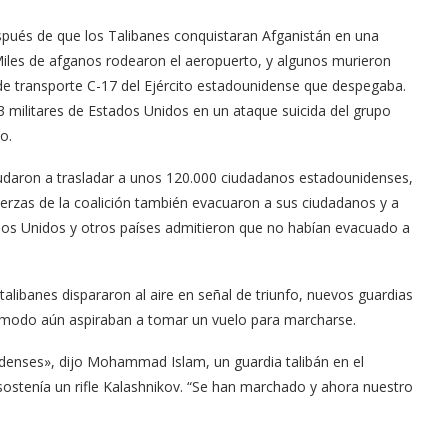
pués de que los Talibanes conquistaran Afganistán en una
iles de afganos rodearon el aeropuerto, y algunos murieron
 de transporte C-17 del Ejército estadounidense que despegaba.
militares de Estados Unidos en un ataque suicida del grupo
o.
udaron a trasladar a unos 120.000 ciudadanos estadounidenses,
uerzas de la coalición también evacuaron a sus ciudadanos y a
dos Unidos y otros países admitieron que no habían evacuado a
alibanes dispararon al aire en señal de triunfo, nuevos guardias
n modo aún aspiraban a tomar un vuelo para marcharse.
enses», dijo Mohammad Islam, un guardia talibán en el
sostenía un rifle Kalashnikov. “Se han marchado y ahora nuestro