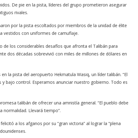
idos. De pie en la pista, líderes del grupo prometieron asegurar
tiguos rivales.
aron por la pista escoltados por miembros de la unidad de élite
a vestidos con uniformes de camuflaje.
 de los considerables desafíos que afronta el Talibán para
nte dos décadas sobrevivió con miles de millones de dólares en
s en la pista del aeropuerto Hekmatula Wasiq, un líder talibán. “El
tros y bajo control. Esperamos anunciar nuestro gobierno. Todo es
a promesa talibán de ofrecer una amnistía general. “El pueblo debe
la normalidad. Llevará tiempo”.
licitó a los afganos por su “gran victoria” al lograr la “plena
tadounidenses.