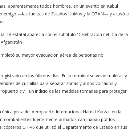
nas, aparentemente todos hombres, en un evento en Kabul
 al enemigo —las fuerzas de Estados Unidos y la OTAN— y acusó a
án.
la TV estatal aparecía con el subtítulo “Celebración del Día de la
 Afganistán”.
completó su mayor evacuación aérea de personas no
gistrado en los últimos días. En la terminal se veían maletas y
mbres de cuchillas para separar zonas y autos volcados y
ropuerto civil, un indicio de las medidas tomadas para proteger
a única pista del Aeropuerto Internacional Hamid Karzai, en la
cer, combatientes fuertemente armados caminaban por los
helicópteros CH-46 que utilizó el Departamento de Estado en sus