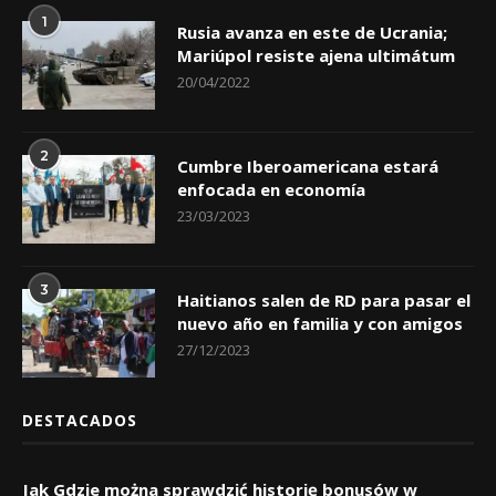
1
Rusia avanza en este de Ucrania;
Mariúpol resiste ajena ultimátum
20/04/2022
2
Cumbre Iberoamericana estará
enfocada en economía
23/03/2023
3
Haitianos salen de RD para pasar el
nuevo año en familia y con amigos
27/12/2023
DESTACADOS
Jak Gdzie można sprawdzić historię bonusów w