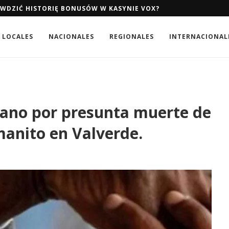
AWDZIĆ HISTORIĘ BONUSÓW W KASYNIE VOX?
AWDZIĆ HISTORIĘ BONUSÓW W KASYNIE VOX?
LOCALES
NACIONALES
REGIONALES
INTERNACIONAL
iano por presunta muerte de
anito en Valverde.