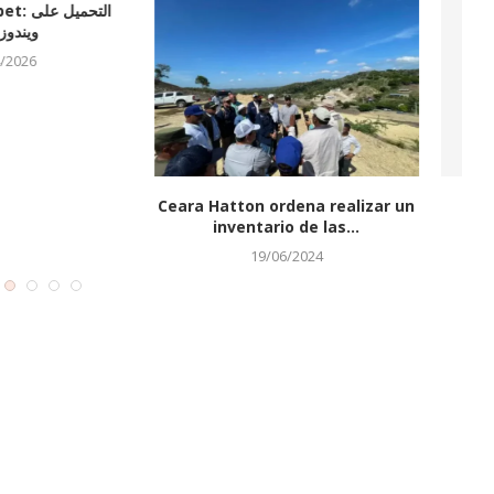
Как интегрировать аналитику
в свои стратегии ставок на...
21/04/2026
n los cuerpos de dos
llados calcinados...
he
10/08/2022