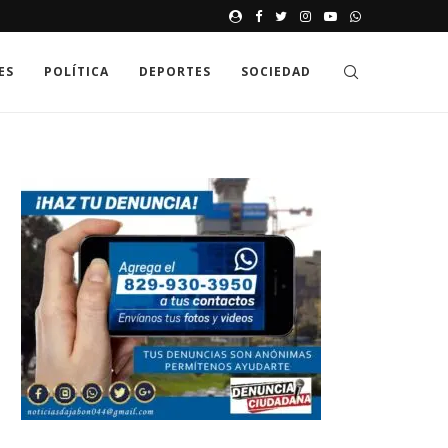
JAK GDZIE MOŻNA SPRAWDZIĆ
ES
POLÍTICA
DEPORTES
SOCIEDAD