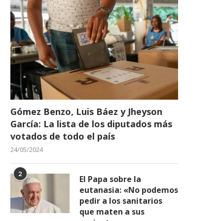
Kiedy wykorzystać 30
darmowych spinów Mostbet
maksymalnego...
23/04/2026
Montecristi: Cuatro personas
ridas en accidente de tránsito
Gómez Benzo, Luis Báez y Jheyson
10/02/2022
García: La lista de los diputados más
votados de todo el país
24/05/2024
2
El Papa sobre la
eutanasia: «No podemos
pedir a los sanitarios
que maten a sus