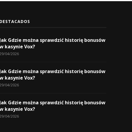
DESTACADOS
Jak Gdzie można sprawdzić historię bonusów
w kasynie Vox?
29/04/2026
Jak Gdzie można sprawdzić historię bonusów
w kasynie Vox?
29/04/2026
Jak Gdzie można sprawdzić historię bonusów
w kasynie Vox?
29/04/2026