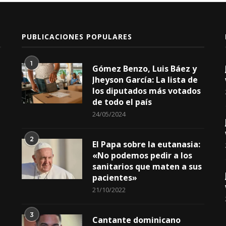
PUBLICACIONES POPULARES
1
Gómez Benzo, Luis Báez y
Jheyson García: La lista de
los diputados más votados
de todo el país
24/05/2024
2
El Papa sobre la eutanasia:
«No podemos pedir a los
sanitarios que maten a sus
pacientes»
21/10/2022
3
Cantante dominicano