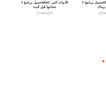
ealizar un
Apresan joven amenazó
Identifica
s...
acuchillar a su madre en...
jóvenes ha
15/10/2022