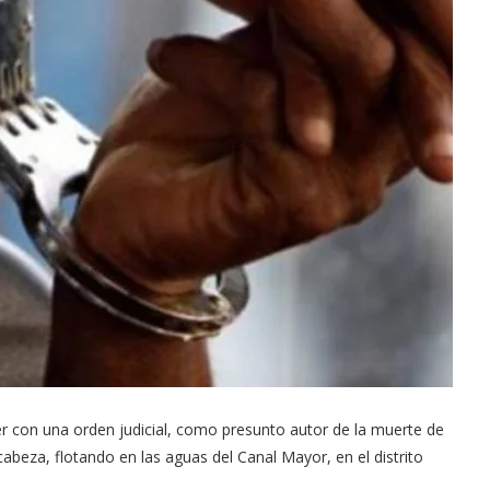
r con una orden judicial, como presunto autor de la muerte de
beza, flotando en las aguas del Canal Mayor, en el distrito