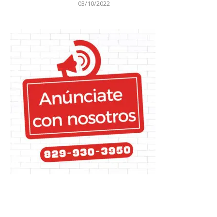
03/10/2022