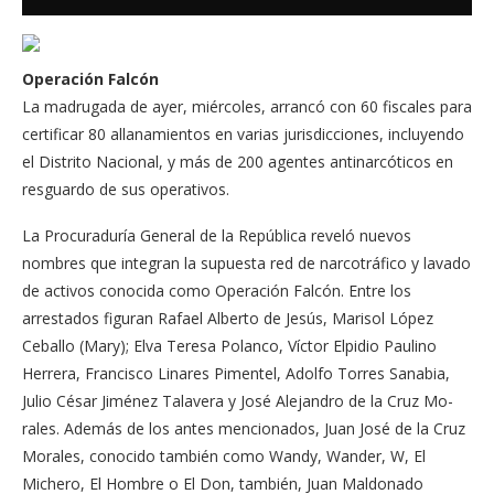
Operación Falcón
La madrugada de ayer, miércoles, arrancó con 60 fis­cales para
certificar 80 alla­namientos en varias jurisdic­ciones, incluyendo
el Distrito Nacional, y más de 200 agen­tes antinarcóticos en
resguar­do de sus operativos.
La Procuraduría General de la República reveló nue­vos
nombres que integran la supuesta red de narcotráfico y lavado
de activos conoci­da como Operación Falcón. Entre los
arrestados figuran Rafael Alberto de Jesús, Ma­risol López
Ceballo (Mary); Elva Teresa Polanco, Víc­tor Elpidio Paulino
Herrera, Francisco Linares Pimentel, Adolfo Torres Sanabia,
Julio César Jiménez Talavera y Jo­sé Alejandro de la Cruz Mo­
rales. Además de los antes mencionados, Juan José de la Cruz
Morales, conocido también como Wandy, Wan­der, W, El
Michero, El Hom­bre o El Don, también, Juan Maldonado