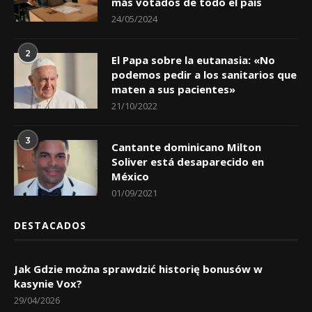
más votados de todo el país
24/05/2024
2
El Papa sobre la eutanasia: «No
podemos pedir a los sanitarios que
maten a sus pacientes»
21/10/2022
3
Cantante dominicano Milton
Soliver está desaparecido en
México
01/09/2021
DESTACADOS
Jak Gdzie można sprawdzić historię bonusów w
kasynie Vox?
29/04/2026