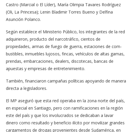
Castro (Mar­cial o El Líder), María Olim­pia Tavares Rodríguez
(Oli, La Princesa); Lenin Bladi­mir Torres Bueno y Delfina
Asunción Polanco.
Según establece el Minis­terio Público, los integrantes de la red
adquirieron, produc­to del narcotráfico, cientos de
propiedades, armas de fuego de guerra, estaciones de com­
bustibles, inmuebles lujosos, fincas, vehículos de altas ga­mas,
prendas, embarcacio­nes, dealers, discotecas, ban­cas de
apuestas y empresas de entretenimiento.
También, financiaron cam­pañas políticas apoyando de manera
directa a legisladores.
El MP aseguró que esta red operaba en la zona norte del país,
en especial en San­tiago, pero con ramificacio­nes en la región
este del país y que los involucrados se de­dicaban a lavar
dinero como resultado y beneficio ilícito por movilizar grandes
car­gamentos de drogas prove­nientes desde Sudamérica, en