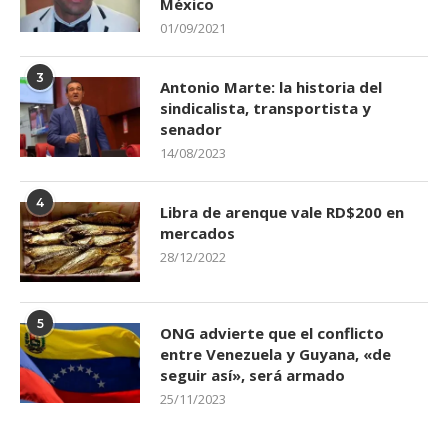
México
01/09/2021
3
Antonio Marte: la historia del
sindicalista, transportista y
senador
14/08/2023
4
Libra de arenque vale RD$200 en
mercados
28/12/2022
5
ONG advierte que el conflicto
entre Venezuela y Guyana, «de
seguir así», será armado
25/11/2023