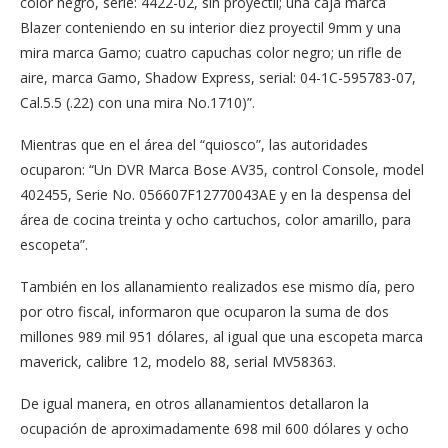
color negro, serie: 4422-02, sin proyectil; una caja marca
Blazer conteniendo en su interior diez proyectil 9mm y una
mira marca Gamo; cuatro capuchas color negro; un rifle de
aire, marca Gamo, Shadow Express, serial: 04-1C-595783-07,
Cal.5.5 (.22) con una mira No.1710)”.
Mientras que en el área del “quiosco”, las autoridades
ocuparon: “Un DVR Marca Bose AV35, control Console, model
402455, Serie No. 056607F12770043AE y en la despensa del
área de cocina treinta y ocho cartuchos, color amarillo, para
escopeta”.
También en los allanamiento realizados ese mismo día, pero
por otro fiscal, informaron que ocuparon la suma de dos
millones 989 mil 951 dólares, al igual que una escopeta marca
maverick, calibre 12, modelo 88, serial MV58363.
De igual manera, en otros allanamientos detallaron la
ocupación de aproximadamente 698 mil 600 dólares y ocho