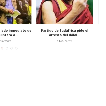
una familia de osos
Queda en libertad el hombre que
 realizar 21...
trató de...
05/08/2023
16/06/2022