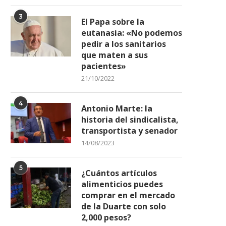
3
El Papa sobre la
eutanasia: «No podemos
pedir a los sanitarios
que maten a sus
La inmigración, eje de la
Cuba suspende el desfile del
pacientes»
campaña electoral de...
mayo...
21/10/2022
31/01/2024
27/04/2023
4
Antonio Marte: la
historia del sindicalista,
transportista y senador
14/08/2023
5
¿Cuántos artículos
alimenticios puedes
comprar en el mercado
de la Duarte con solo
2,000 pesos?