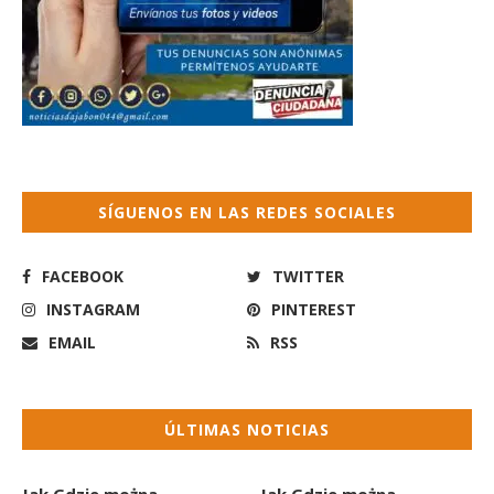
SÍGUENOS EN LAS REDES SOCIALES
FACEBOOK
TWITTER
INSTAGRAM
PINTEREST
EMAIL
RSS
ÚLTIMAS NOTICIAS
Jak Gdzie można
Jak Gdzie można
sprawdzić historię
sprawdzić historię