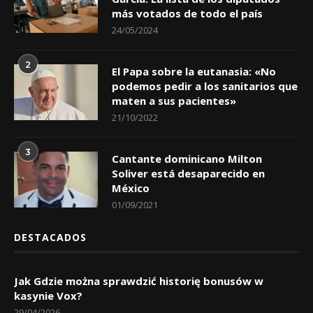
más votados de todo el país
24/05/2024
2
El Papa sobre la eutanasia: «No
podemos pedir a los sanitarios que
maten a sus pacientes»
21/10/2022
3
Cantante dominicano Milton
Soliver está desaparecido en
México
01/09/2021
DESTACADOS
Jak Gdzie można sprawdzić historię bonusów w
kasynie Vox?
29/04/2026