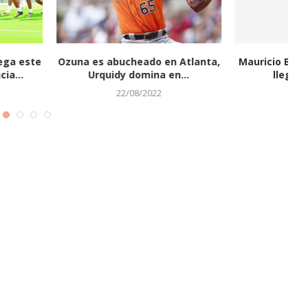
as de Listín Diario
Estrellas completan la
l “boliche navideño”
clasificación, Bethancourt
decide en cierre...
13/12/2022
16/12/2022