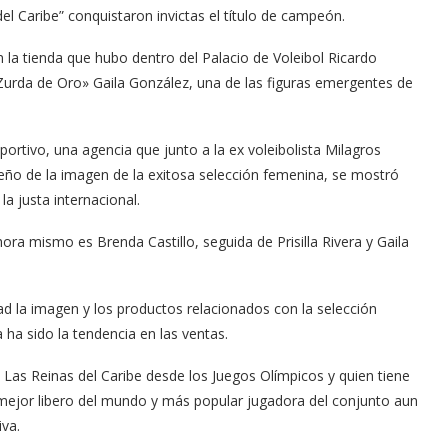
l Caribe” conquistaron invictas el título de campeón.
la tienda que hubo dentro del Palacio de Voleibol Ricardo
«La Zurda de Oro» Gaila González, una de las figuras emergentes de
ortivo, una agencia que junto a la ex voleibolista Milagros
seño de la imagen de la exitosa selección femenina, se mostró
a justa internacional.
ra mismo es Brenda Castillo, seguida de Prisilla Rivera y Gaila
ad la imagen y los productos relacionados con la selección
ha sido la tendencia en las ventas.
as Reinas del Caribe desde los Juegos Olímpicos y quien tiene
la mejor libero del mundo y más popular jugadora del conjunto aun
va.