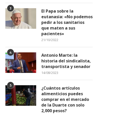
3
El Papa sobre la
eutanasia: «No podemos
pedir a los sanitarios
que maten a sus
pacientes»
21/10/2022
4
Antonio Marte: la
historia del sindicalista,
transportista y senador
14/08/2023
5
¿Cuántos artículos
alimenticios puedes
comprar en el mercado
de la Duarte con solo
2,000 pesos?