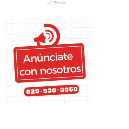
03/10/2022
Bulgaria derrota 3-0 a
Nelson Cruz:» Para mí es un
Dominicana en la Liga...
orgullo...
29/06/2022
19/07/2022