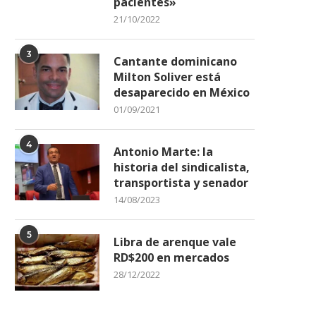
pacientes»
Valentía y glamour en tardes
Merengueros mantienen 
21/10/2022
taurinas de El...
tradición de grabar tem
navideños
08/05/2023
3
03/11/2021
Cantante dominicano
Milton Soliver está
desaparecido en México
01/09/2021
4
Antonio Marte: la
historia del sindicalista,
transportista y senador
14/08/2023
5
Libra de arenque vale
RD$200 en mercados
28/12/2022