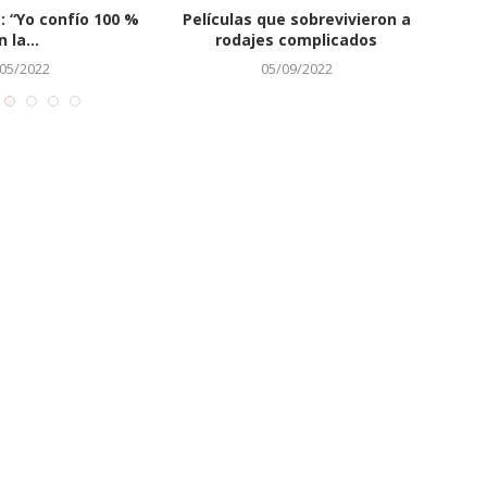
tón de figuras
Dictan dos meses de prisión
as abandonaron sin
preventiva a Onguito...
regreso...
07/12/2022
07/12/2023