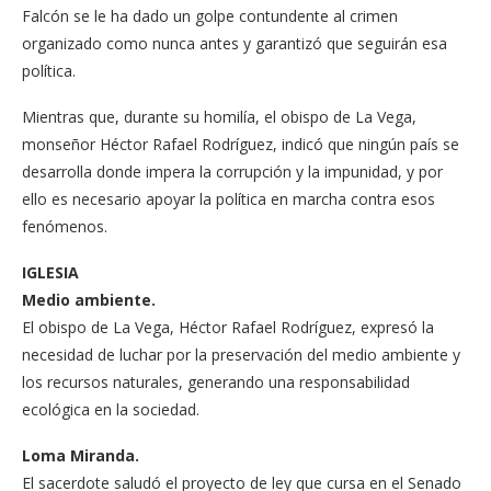
Falcón se le ha da­do un golpe contundente al crimen
organizado co­mo nunca antes y garantizó que seguirán esa
política.
Mientras que, durante su homilía, el obispo de La Ve­ga,
monseñor Héctor Ra­fael Rodríguez, indicó que ningún país se
desarrolla donde impera la corrup­ción y la impunidad, y por
ello es necesario apoyar la política en marcha contra esos
fenómenos.
IGLESIA
Medio ambiente.
El obispo de La Vega, Héctor Rafael Rodrí­guez, expresó la
nece­sidad de luchar por la preservación del medio ambiente y
los recur­sos naturales, generan­do una responsabilidad
ecológica en la socie­dad.
Loma Miranda.
El sacerdote salu­dó el proyecto de ley que cursa en el Sena­do