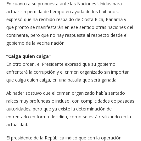
En cuanto a su propuesta ante las Naciones Unidas para
actuar sin pérdida de tiempo en ayuda de los hai­tianos,
expresó que ha reci­bido respaldo de Costa Ri­ca, Panamá y
que pronto se manifestarán en ese senti­do otras naciones del
conti­nente, pero que no hay res­puesta al respecto desde el
gobierno de la vecina nación.
“Caiga quien caiga”
En otro orden, el Presiden­te expresó que su gobierno
enfrentará la corrupción y el crimen organizado sin importar
que caiga quien caiga, en una batalla que será ganada.
Abinader sostuvo que el cri­men organizado había sen­tado
raíces muy profundas e incluso, con complicidades de pasadas
autoridades; pe­ro que ya existe la determi­nación de
enfrentarlo en for­ma decidida, como se está realizando en la
actualidad.
El presidente de la Repú­blica indicó que con la ope­ración