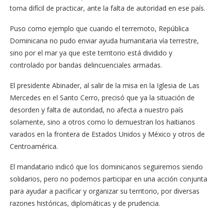
torna difícil de practicar, ante la falta de autoridad en ese país.
Puso como ejemplo que cuando el terremoto, Re­pública
Dominicana no pu­do enviar ayuda humanita­ria vía terrestre,
sino por el mar ya que este territorio está dividido y
controlado por bandas delincuenciales armadas.
El presidente Abinader, al salir de la misa en la Iglesia de Las
Mercedes en el San­to Cerro, precisó que ya la situación de
desorden y fal­ta de autoridad, no afecta a nuestro país
solamente, si­no a otros como lo demues­tran los haitianos
varados en la frontera de Estados Unidos y México y otros de
Centroamérica.
El mandatario indicó que los dominicanos seguire­mos siendo
solidarios, pero no podemos participar en una acción conjunta
para ayudar a pacificar y organi­zar su territorio, por diver­sas
razones históricas, di­plomáticas y de prudencia.