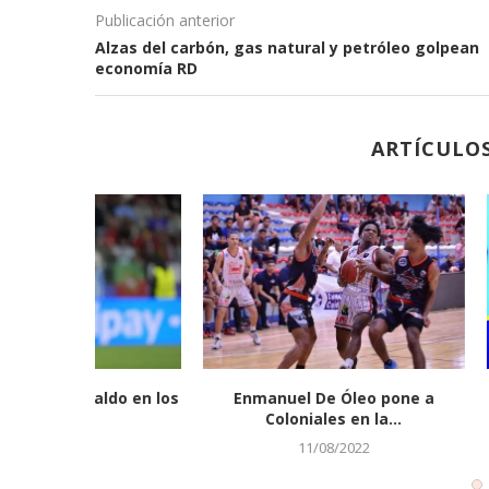
Publicación anterior
Alzas del carbón, gas natural y petróleo golpean
economía RD
ARTÍCULO
 el semi-
Dominicano Framber Valdez
Yadiel Hern
propina blanqueada en ruta
sen
completa...
22/05/2023