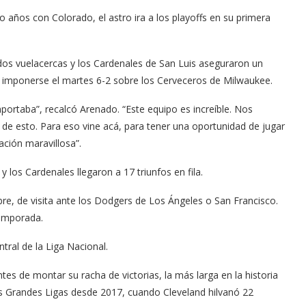
años con Colorado, el astro ira a los playoffs en su primera
os vuelacercas y los Cardenales de San Luis aseguraron un
al imponerse el martes 6-2 sobre los Cerveceros de Milwaukee.
mportaba”, recalcó Arenado. “Este equipo es increíble. Nos
de esto. Para eso vine acá, para tener una oportunidad de jugar
ación maravillosa”.
los Cardenales llegaron a 17 triunfos en fila.
re, de visita ante los Dodgers de Los Ángeles o San Francisco.
temporada.
tral de la Liga Nacional.
tes de montar su racha de victorias, la más larga en la historia
las Grandes Ligas desde 2017, cuando Cleveland hilvanó 22