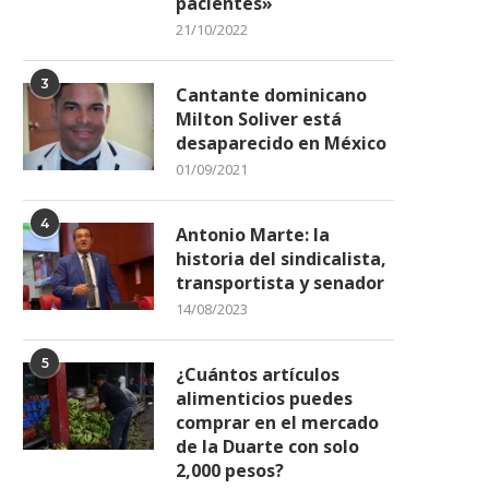
pacientes»
21/10/2022
3
Cantante dominicano
Milton Soliver está
desaparecido en México
01/09/2021
4
Antonio Marte: la
historia del sindicalista,
transportista y senador
14/08/2023
5
¿Cuántos artículos
alimenticios puedes
roacia aplaca a Marruecos y se
Selección de mayores y U
queda con...
inician prácticas para...
comprar en el mercado
de la Duarte con solo
19/12/2022
06/08/2022
2,000 pesos?