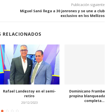
Publicación siguiente
Miguel Sanó llega a 30 jonrones y se une a club
exclusivo en los Mellizos
S RELACIONADOS
ández batea doble y
Jarabacoa es el líder solitario
C
cillo en la...
enliga de fútbol
07/12/2023
21/03/2022