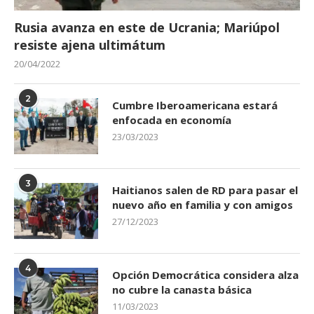
Rusia avanza en este de Ucrania; Mariúpol
resiste ajena ultimátum
20/04/2022
2
Cumbre Iberoamericana estará
enfocada en economía
23/03/2023
3
Haitianos salen de RD para pasar el
nuevo año en familia y con amigos
27/12/2023
4
Opción Democrática considera alza
no cubre la canasta básica
11/03/2023