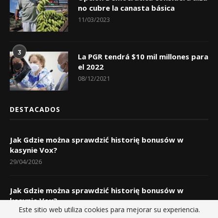
2
Opción Democrática considera alza
no cubre la canasta básica
11/03/2023
3
La PGR tendrá $10 mil millones para
el 2022
08/12/2021
DESTACADOS
Jak Gdzie można sprawdzić historię bonusów w
kasynie Vox?
29/04/2026
Este sitio web utiliza cookies para mejorar su experiencia.