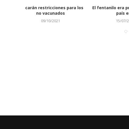
esado en el
Procuradora urge encarar
En 18 hor
sobrepoblación carcelaria
torment
29/03/2022