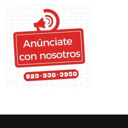
Niños sufren crueldad del
Omar Fernández se conviert
torrente migratorio
la persona más...
08/10/2021
20/05/2024