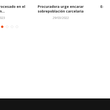
as se forman tres
El testimonio de una
as tropicales...
ecuatoriana sobre ataques
violentos:...
21/08/2023
11/01/2024