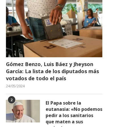
Gómez Benzo, Luis Báez y Jheyson
Nuria Piera debe presentar
Matan en Santiago a una mu
García: La lista de los diputados más
denuncia o querella para...
a...
votados de todo el país
05/05/2023
08/10/2022
24/05/2024
2
El Papa sobre la
eutanasia: «No podemos
pedir a los sanitarios
que maten a sus