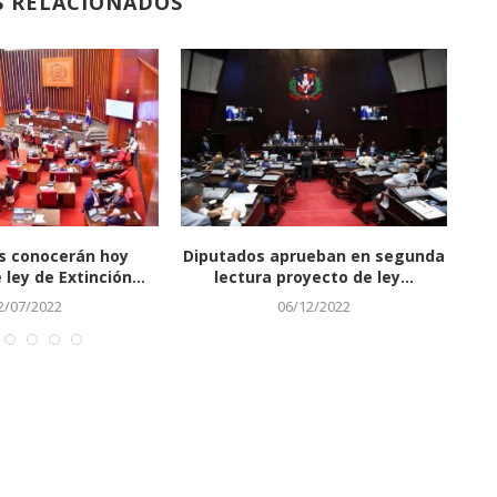
S RELACIONADOS
uez dice se deben
Avanzan los trabajos en el
ar al menos...
malecón de SDE
08/10/2021
29/06/2022