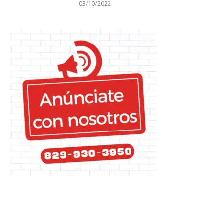
03/10/2022
ona tocará RD en la madrugada
Dictan tres meses de pris