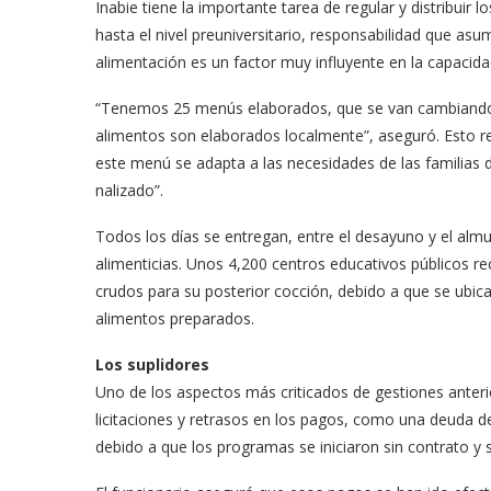
Inabie tiene la importante tarea de regular y distribuir
hasta el nivel preuni­versitario, responsabilidad que 
alimentación es un factor muy influyente en la capacida
“Tenemos 25 menús ela­borados, que se van cam­biando 
alimentos son elaborados localmente”, aseguró. Esto re
es­te menú se adapta a las ne­cesidades de las familias
nalizado”.
Todos los días se entre­gan, entre el desayuno y el al
alimenticias. Unos 4,200 centros educativos públicos re
crudos para su posterior cocción, debido a que se ubican
alimentos preparados.
Los suplidores
Uno de los aspectos más cri­ticados de gestiones anterio
licitaciones y retrasos en los pagos, como una deuda d
debido a que los programas se iniciaron sin contrato y s