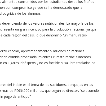
 los alimentos consumidos por los estudiantes desde los 5 años
asumen con compromi­so ya que se ha demostrado que la
d cognitiva de los alumnos.
dependiendo de los valores nutricionales. La mayoría de los
presenta un gran incentivo para la pro­ducción nacional, ya que
 de cada región del país, lo que denominó “un menú regio­
muerzo escolar, aproxi­madamente 5 millones de raciones
ciben comida procesada, mientras el res­to recibe alimentos
 en lugares inhóspitos y no es factible ni salubre trasladar los
­res del Inabie es el tema de los suplidores, porquejas en las
e más de RD$6,000 millo­nes, que según su director, “se acumuló
in pago de anticipo”.