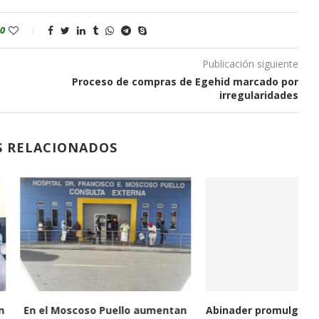
0
Publicación siguiente
Proceso de compras de Egehid marcado por
irregularidades
S RELACIONADOS
a reporta 1,160 casos
Tiempo de retiro pasó para 41
Fi