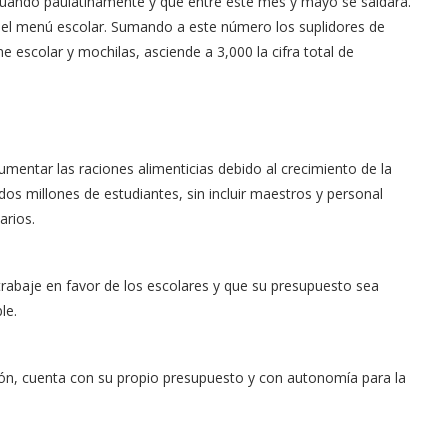
tuando paulatinamente y que entre este mes y mayo se saldará.
el menú esco­lar. Sumando a este núme­ro los suplidores de
 escolar y mochilas, ascien­de a 3,000 la cifra total de
mentar las raciones alimenticias de­bido al crecimiento de la
dos mi­llones de estudiantes, sin incluir maestros y personal
arios.
trabaje en fa­vor de los escolares y que su presupuesto sea
le.
ción, cuenta con su propio presupuesto y con autonomía para la