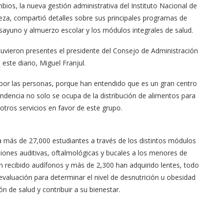
os, la nueva gestión administrativa del Institu­to Nacional de
abeza, compartió detalles sobre sus principales programas de
sayuno y almuerzo esco­lar y los módulos integrales de salud.
stuvieron presentes el presidente del Consejo de Administración
 este dia­rio, Miguel Franjul.
do por las personas, porque han entendido que es un gran centro
ndencia no solo se ocu­pa de la distribución de alimentos para
otros servicios en favor de este grupo.
 más de 27,000 estu­diantes a través de los dis­tintos módulos
siones auditivas, oftalmológicas y bucales a los menores de
han recibido audífonos y más de 2,300 han adqui­rido lentes, todo
eva­luación para determinar el nivel de desnutrición u obesidad
 de salud y contribuir a su bienestar.