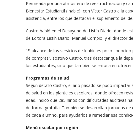
Permeada por una atmós­fera de reestructuración y cambi
Bienestar Estudiantil (Inabie), con Víctor Castro a la c
asistencia, entre los que destacan el suplemento del de
Castro habló en el Desa­yuno de Listín Diario, don­de e
de Editora Listín Diario, Manuel Corri­pio, y el director de
“El alcance de los servi­cios de Inabie es poco co­noci
de compras”, sostuvo Castro, tras destacar que la de­pe
los estu­diantes, sino que también se enfoca en ofrecer 
Programas de salud
Según detalló Castro, el año pasado se pudo impac­tar a
de salud en los planteles escolares, donde ofrecen revi
edad. Indicó que 285 ni­ños con dificultades auditi­vas 
de forma gratuita. También se de­sarrollan jornadas de 
de cada alumno, para ayudarlos a remediar esa condición
Menú escolar por región