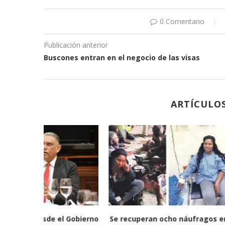
0 Comentario
Publicación anterior
Buscones entran en el negocio de las visas
ARTÍCULO
o aumentan
Abinader promulga decreto para
Salud Públic