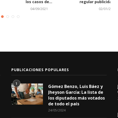
vos de Covid...
generales
15/11/2021
24/02/2022
PUBLICACIONES POPULARES
1
Gómez Benzo, Luis Báez y
Jheyson García: La lista de
los diputados más votados
de todo el país
24/05/2024