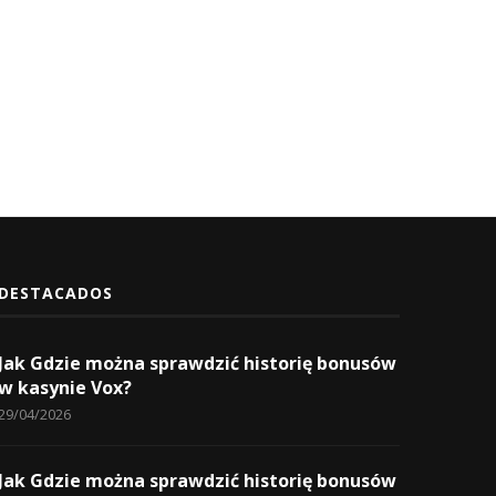
y saldrá...
preventiva a dirigente..
18/09/2022
14/02/2023
DESTACADOS
Jak Gdzie można sprawdzić historię bonusów
w kasynie Vox?
29/04/2026
Jak Gdzie można sprawdzić historię bonusów