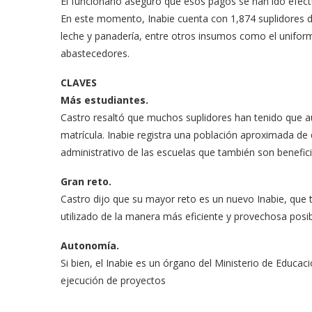
El funcionario aseguró que esos pagos se han ido efec
En este momen­to, Inabie cuenta con 1,874 suplidores d
leche y panadería, entre otros in­sumos como el uniforme
abastecedores.
CLAVES
Más estudiantes.
Castro resaltó que mu­chos suplidores han te­nido que au
matrícula. Inabie re­gistra una población aproximada de 
administrativo de las escuelas que tam­bién son benefici
Gran reto.
Castro dijo que su ma­yor reto es un nuevo In­abie, que 
utilizado de la manera más eficiente y prove­chosa posib
Autonomía.
Si bien, el Inabie es un órgano del Ministerio de Educa
ejecución de proyectos