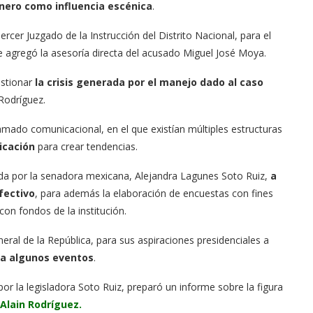
énero como influencia escénica
.
rcer Juzgado de la Instrucción del Distrito Nacional, para el
 se agregó la asesoría directa del acusado Miguel José Moya.
estionar
la crisis generada por el manejo dado al caso
Rodríguez.
amado comunicacional, en el que existían múltiples estructuras
icación
para crear tendencias.
da por la senadora mexicana, Alejandra Lagunes Soto Ruiz,
a
fectivo
, para además la elaboración de encuestas con fines
con fondos de la institución.
ral de la República, para sus aspiraciones presidenciales a
ara algunos eventos
.
r la legisladora Soto Ruiz, preparó un informe sobre la figura
 Alain Rodríguez.