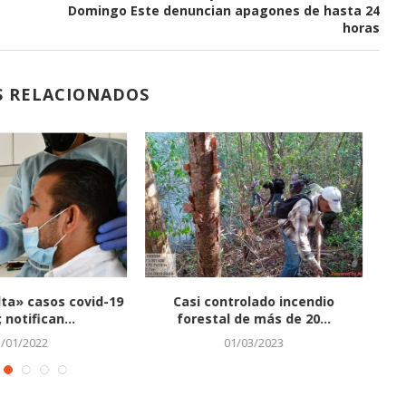
Domingo Este denuncian apagones de hasta 24
horas
S RELACIONADOS
el ilícito tiene que
Salud Pública promueve estilo de
tar clara...
vida saludable
28/07/2022
27/09/2022