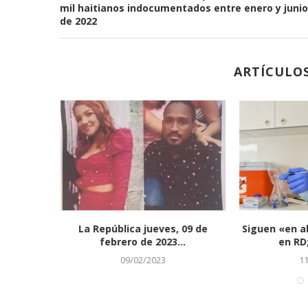
mil haitianos indocumentados entre enero y junio
de 2022
ARTÍCULO
s covid-19
Casi controlado incendio
La prueba d
n...
forestal de más de 20...
es
01/03/2023