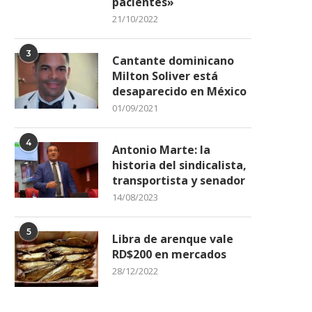
pacientes»
21/10/2022
3
Cantante dominicano
Milton Soliver está
desaparecido en México
01/09/2021
4
Antonio Marte: la
historia del sindicalista,
transportista y senador
14/08/2023
Raquel Peña dice que hasta
Gobierno rechaza en ton
5
Libra de arenque vale
ahora no se...
“enérgico” del comunicado d
RD$200 en mercados
01/12/2021
21/11/2022
28/12/2022