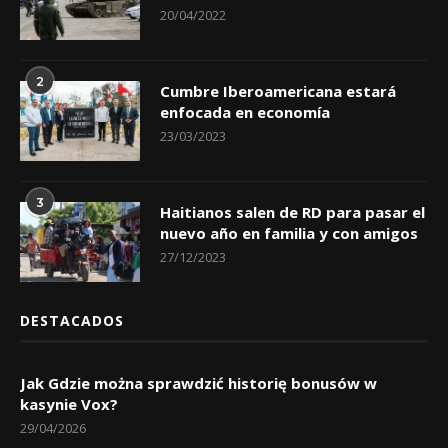
20/04/2022
2
Cumbre Iberoamericana estará
enfocada en economía
23/03/2023
3
Haitianos salen de RD para pasar el
nuevo año en familia y con amigos
27/12/2023
DESTACADOS
Jak Gdzie można sprawdzić historię bonusów w
kasynie Vox?
29/04/2026