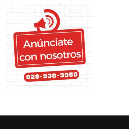
áscaras de arroz usadas para
Fiscalía cita al president
producir luces LED
Castillo por caso corrupci
17/04/2022
06/06/2022