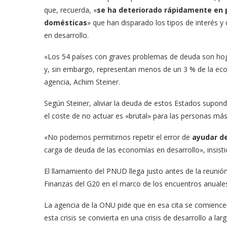
que, recuerda, «
se ha deteriorado rápidamente en 
domésticas
» que han disparado los tipos de interés
en desarrollo.
«Los 54 países con graves problemas de deuda son ho
y, sin embargo, representan menos de un 3 % de la eco
agencia, Achim Steiner.
Según Steiner, aliviar la deuda de estos Estados supon
el coste de no actuar es «brutal» para las personas má
«No podemos permitirnos repetir el error de
ayudar d
carga de deuda de las economías en desarrollo», insisti
El llamamiento del PNUD llega justo antes de la reun
Finanzas del G20 en el marco de los encuentros anuales
La agencia de la ONU pide que en esa cita se comiencen
esta crisis se convierta en una crisis de desarrollo a lar