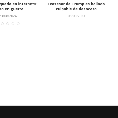
 llorar a víctimas de
Nayib Bukele propone reducir
C
iroteo en...
número de alcaldes y...
30/03/2023
03/06/2023