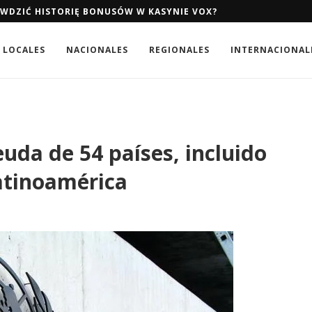
AWDZIĆ HISTORIĘ BONUSÓW W KASYNIE VOX?
AWDZIĆ HISTORIĘ BONUSÓW W KASYNIE VOX?
LOCALES
NACIONALES
REGIONALES
INTERNACIONAL
euda de 54 países, incluido
Latinoamérica