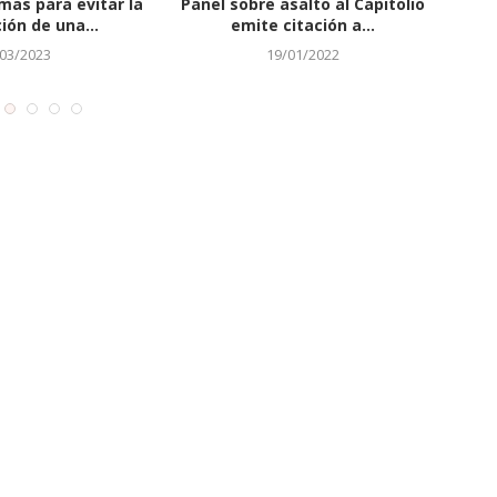
ide ayuda a Israel e
Por prueba de ADN, justicia de
Em
nvoca el...
EE.UU. exonera...
21/03/2022
06/09/2023