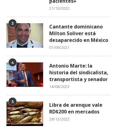
pacientes»
bajada de EEUU en Haití emite
Viuda de Jovenel Moïse acu
alerta de...
oligarquía por...
21/10/2022
18/08/2023
25/09/2022
3
Cantante dominicano
Milton Soliver está
desaparecido en México
01/09/2021
4
Antonio Marte: la
historia del sindicalista,
transportista y senador
14/08/2023
5
Libra de arenque vale
RD$200 en mercados
28/12/2022