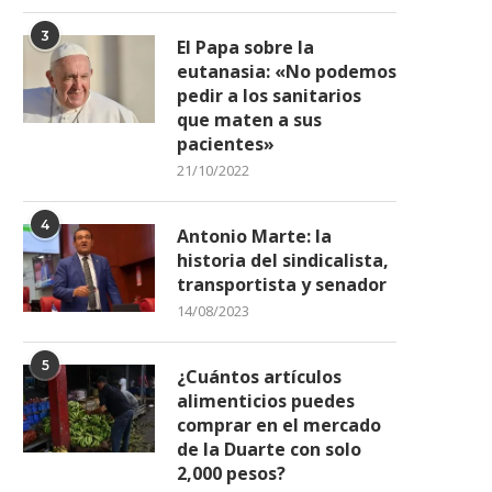
3
El Papa sobre la
eutanasia: «No podemos
pedir a los sanitarios
que maten a sus
pacientes»
21/10/2022
4
Antonio Marte: la
Canciller dice comunidad
Marisol Franco y 9 imputad
historia del sindicalista,
nternacional no ha reaccionado
caso de...
transportista y senador
ante...
26/09/2022
14/08/2023
01/11/2021
5
¿Cuántos artículos
alimenticios puedes
comprar en el mercado
de la Duarte con solo
2,000 pesos?