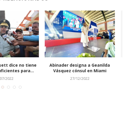
al del Distrito Sur de
«Cambita» denuncia que
a Florida...
tirotean central de autobuses
i
de...
11/11/2021
07/04/2022