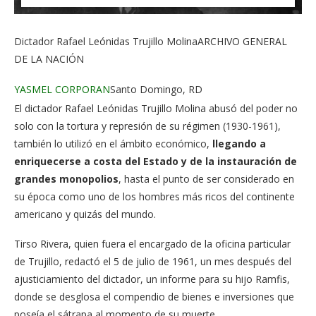
Dictador Rafael Leónidas Trujillo Molina
ARCHIVO GENERAL
DE LA NACIÓN
Facebook
Twitter
Whatsapp
Comentarios
YASMEL CORPORAN
Santo Domingo, RD
El dictador Rafael Leónidas Trujillo Molina abusó del poder no
solo con la tortura y represión de su régimen (1930-1961),
también lo utilizó en el ámbito económico,
llegando a
enriquecerse a costa del Estado y de la instauración de
grandes monopolios
, hasta el punto de ser considerado en
su época como uno de los hombres más ricos del continente
americano y quizás del mundo.
Tirso Rivera, quien fuera el encargado de la oficina particular
de Trujillo, redactó el 5 de julio de 1961, un mes después del
ajusticiamiento del dictador, un informe para su hijo Ramfis,
donde se desglosa el compendio de bienes e inversiones que
poseía el sátrapa al momento de su muerte.