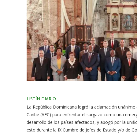
Facebook
Twitter
Whatsapp
Comentarios
LISTÍN DIARIO
La República Dominicana logró la aclamación unánime 
Caribe (AEC) para enfrentar el sargazo como una emerg
desarrollo de los países afectados, y abogó por la unif
esto durante la IX Cumbre de Jefes de Estado y/o de G