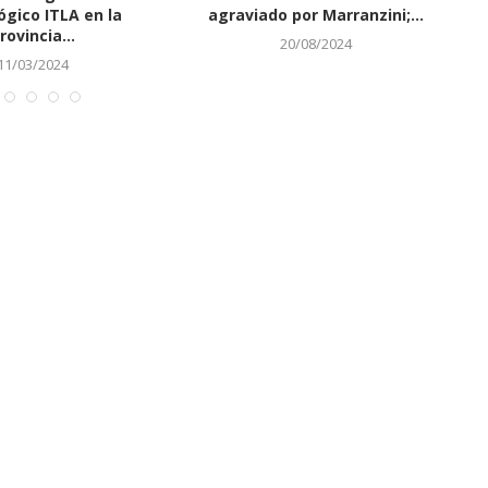
s sean aplazados
del caso Coral,...
30/08/2021
05/06/2023