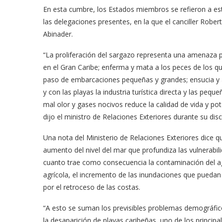
En esta cumbre, los Estados miembros se refieron a es
las delegaciones presentes, en la que el canciller Rober
Abinader.
“La proliferación del sargazo representa una amenaza 
en el Gran Caribe; enferma y mata a los peces de los q
paso de embarcaciones pequeñas y grandes; ensucia y ab
y con las playas la industria turística directa y las pequ
mal olor y gases nocivos reduce la calidad de vida y po
dijo el ministro de Relaciones Exteriores durante su di
Una nota del Ministerio de Relaciones Exteriores dice qu
aumento del nivel del mar que profundiza las vulnerabili
cuanto trae como consecuencia la contaminación del ag
agrícola, el incremento de las inundaciones que puedan 
por el retroceso de las costas.
“A esto se suman los previsibles problemas demográfic
la desaparición de playas caribeñas, uno de los princip