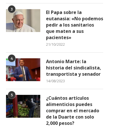
3
El Papa sobre la
eutanasia: «No podemos
pedir a los sanitarios
que maten a sus
pacientes»
21/10/2022
4
Antonio Marte: la
historia del sindicalista,
transportista y senador
14/08/2023
5
¿Cuántos artículos
alimenticios puedes
comprar en el mercado
de la Duarte con solo
2,000 pesos?
Jueza apremia a la PEPCA a
Paliza juramenta al nue