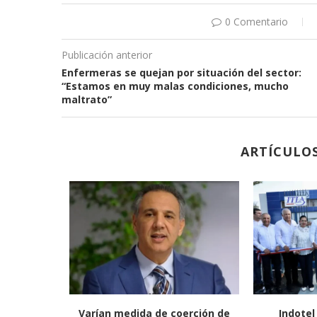
0 Comentario
Publicación anterior
Enfermeras se quejan por situación del sector:
“Estamos en muy malas condiciones, mucho
maltrato”
ARTÍCULO
al sentirse
Cabildos son corresponsables
Presos en r