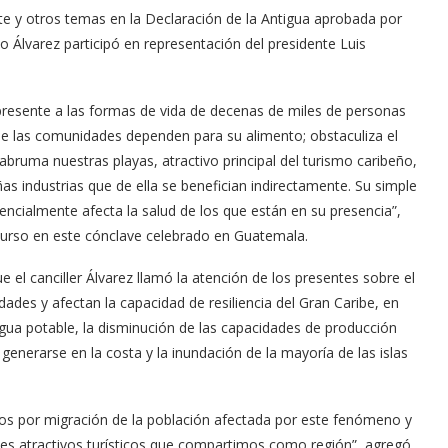
te y otros temas en la Declaración de la Antigua aprobada por
to Álvarez participó en representación del presidente Luis
presente a las formas de vida de decenas de miles de personas
ue las comunidades dependen para su alimento; obstaculiza el
ruma nuestras playas, atractivo principal del turismo caribeño,
eñas industrias que de ella se benefician indirectamente. Su simple
tencialmente afecta la salud de los que están en su presencia”,
scurso en este cónclave celebrado en Guatemala.
e el canciller Álvarez llamó la atención de los presentes sobre el
dades y afectan la capacidad de resiliencia del Gran Caribe, en
ua potable, la disminución de las capacidades de producción
generarse en la costa y la inundación de la mayoría de las islas
os por migración de la población afectada por este fenómeno y
ales atractivos turísticos que compartimos como región”, agregó.