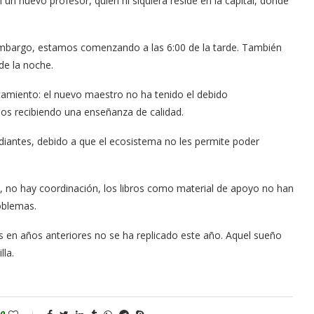
un nuevo profesor, quien ni siquiera reside en la capital, donde
 embargo, estamos comenzando a las 6:00 de la tarde. También
de la noche.
miento: el nuevo maestro no ha tenido el debido
os recibiendo una enseñanza de calidad.
diantes, debido a que el ecosistema no les permite poder
, no hay coordinación, los libros como material de apoyo no han
oblemas.
 en años anteriores no se ha replicado este año. Aquel sueño
la.
0