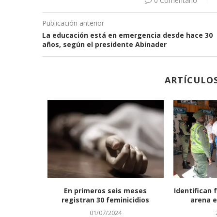
0 Comentario
Publicación anterior
La educación está en emergencia desde hace 30
años, según el presidente Abinader
ARTÍCULO
reintegro
En primeros seis meses
Identifican 
 los...
registran 30 feminicidios
arena e
01/07/2024