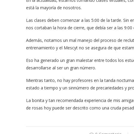
En la actualidad, estamos tomando clases virtuales, con 
está la mayoría de nosotros.
Las clases deben comenzar a las 5:00 de la tarde. Sin
nos cortaban la hora de cierre, que debía ser a las 9:00 
Además, notamos un mal manejo del proceso de recluta
entrenamiento y el Mescyt no se asegura de que estam
Eso ha generado un gran malestar entre todos los estu
desarrollarse al ser un gran número.
Mientras tanto, no hay profesores en la tanda nocturna
estado a tiempo y un sinnúmero de precariedades y pr
La bonita y tan recomendada experiencia de mis amigas
de rosas hoy puede ser descrito como una cruda pesadil