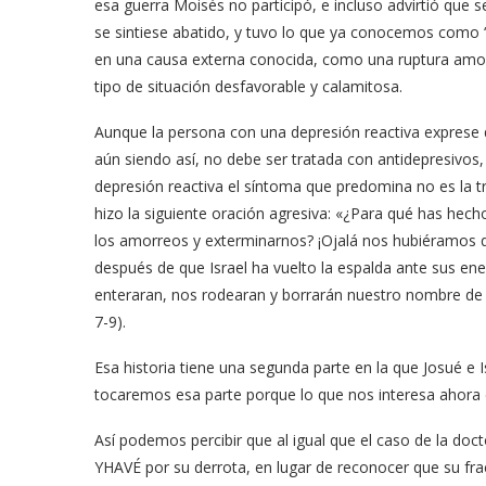
esa guerra Moisés no participó, e incluso advirtió que s
se sintiese abatido, y tuvo lo que ya conocemos como “
en una causa externa conocida, como una ruptura amoro
tipo de situación desfavorable y calamitosa.
Aunque la persona con una depresión reactiva exprese qu
aún siendo así, no debe ser tratada con antidepresivos
depresión reactiva el síntoma que predomina no es la tris
hizo la siguiente oración agresiva: «¿Para qué has hec
los amorreos y exterminarnos? ¡Ojalá nos hubiéramos qu
después de que Israel ha vuelto la espalda ante sus en
enteraran, nos rodearan y borrarán nuestro nombre de l
7-9).
Esa historia tiene una segunda parte en la que Josué e 
tocaremos esa parte porque lo que nos interesa ahora e
Así podemos percibir que al igual que el caso de la doct
YHAVÉ por su derrota, en lugar de reconocer que su frac