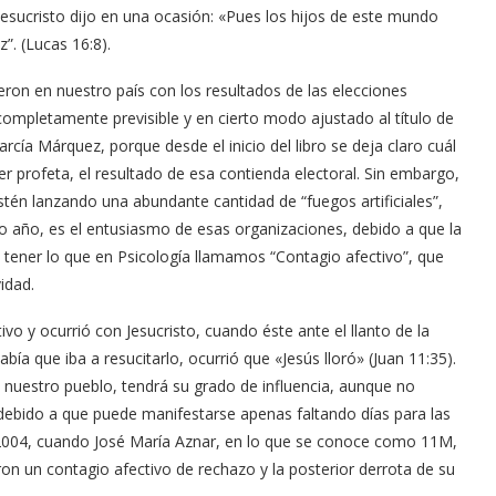
 Jesucristo dijo en una ocasión: «Pues los hijos de este mundo
”. (Lucas 16:8).
ieron en nuestro país con los resultados de las elecciones
 completamente previsible y en cierto modo ajustado al título de
cía Márquez, porque desde el inicio del libro se deja claro cuál
ser profeta, el resultado de esa contienda electoral. Sin embargo,
estén lanzando una abundante cantidad de “fuegos artificiales”,
vo año, es el entusiasmo de esas organizaciones, debido a que la
en tener lo que en Psicología llamamos “Contagio afectivo”, que
idad.
vo y ocurrió con Jesucristo, cuando éste ante el llanto de la
a que iba a resucitarlo, ocurrió que «Jesús lloró» (Juan 11:35).
e nuestro pueblo, tendrá su grado de influencia, aunque no
debido a que puede manifestarse apenas faltando días para las
 2004, cuando José María Aznar, en lo que se conoce como 11M,
n un contagio afectivo de rechazo y la posterior derrota de su