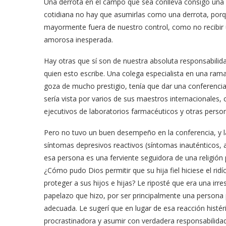
Una derrota en el campo que sea conlleva consigo una f
cotidiana no hay que asumirlas como una derrota, porqu
mayormente fuera de nuestro control, como no recibi
amorosa inesperada.
Hay otras que sí son de nuestra absoluta responsabili
quien esto escribe. Una colega especialista en una ram
goza de mucho prestigio, tenía que dar una conferenci
sería vista por varios de sus maestros internacionales, 
ejecutivos de laboratorios farmacéuticos y otras person
Pero no tuvo un buen desempeño en la conferencia, y 
síntomas depresivos reactivos (síntomas inauténticos,
esa persona es una ferviente seguidora de una religión 
¿Cómo pudo Dios permitir que su hija fiel hiciese el ri
proteger a sus hijos e hijas? Le riposté que era una irr
papelazo que hizo, por ser principalmente una persona 
adecuada. Le sugerí que en lugar de esa reacción histér
procrastinadora y asumir con verdadera responsabilid