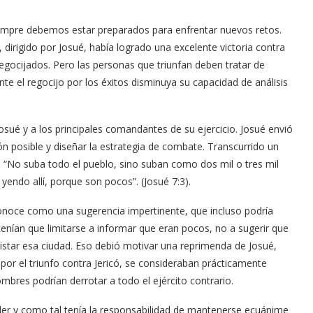
siempre debemos estar preparados para enfrentar nuevos retos.
, dirigido por Josué, había logrado una excelente victoria contra
regocijados. Pero las personas que triunfan deben tratar de
te el regocijo por los éxitos disminuya su capacidad de análisis
ué y a los principales comandantes de su ejercicio. Josué envió
ón posible y diseñar la estrategia de combate. Transcurrido un
é: “No suba todo el pueblo, sino suban como dos mil o tres mil
yendo allí, porque son pocos”. (Josué 7:3).
 conoce como una sugerencia impertinente, que incluso podría
 tenían que limitarse a informar que eran pocos, no a sugerir que
istar esa ciudad. Eso debió motivar una reprimenda de Josué,
r el triunfo contra Jericó, se consideraban prácticamente
bres podrían derrotar a todo el ejército contrario.
íder y como tal tenía la responsabilidad de mantenerse ecuánime