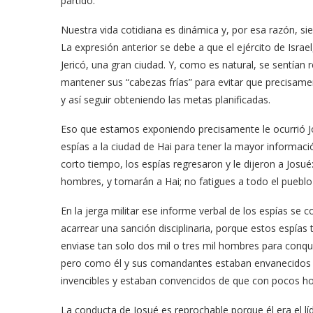
partido.
Nuestra vida cotidiana es dinámica y, por esa razón, 
La expresión anterior se debe a que el ejército de Israel
Jericó, una gran ciudad. Y, como es natural, se sentían 
mantener sus “cabezas frías” para evitar que precisamen
y así seguir obteniendo las metas planificadas.
Eso que estamos exponiendo precisamente le ocurrió Jos
espías a la ciudad de Hai para tener la mayor informaci
corto tiempo, los espías regresaron y le dijeron a Josu
hombres, y tomarán a Hai; no fatigues a todo el pueblo 
En la jerga militar ese informe verbal de los espías se
acarrear una sanción disciplinaria, porque estos espías
enviase tan solo dos mil o tres mil hombres para conqu
pero como él y sus comandantes estaban envanecidos po
invencibles y estaban convencidos de que con pocos hom
La conducta de Josué es reprochable porque él era el l