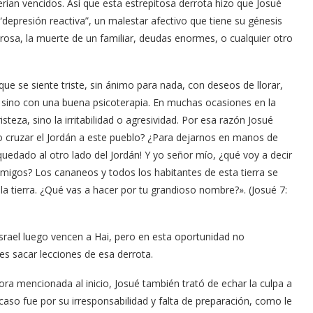
erían vencidos. Así que esta estrepitosa derrota hizo que Josué
depresión reactiva”, un malestar afectivo que tiene su génesis
sa, la muerte de un familiar, deudas enormes, o cualquier otro
e se siente triste, sin ánimo para nada, con deseos de llorar,
, sino con una buena psicoterapia. En muchas ocasiones en la
teza, sino la irritabilidad o agresividad. Por esa razón Josué
ho cruzar el Jordán a este pueblo? ¿Para dejarnos en manos de
edado al otro lado del Jordán! Y yo señor mío, ¿qué voy a decir
emigos? Los cananeos y todos los habitantes de esta tierra se
a tierra. ¿Qué vas a hacer por tu grandioso nombre?». (Josué 7:
Israel luego vencen a Hai, pero en esta oportunidad no
s sacar lecciones de esa derrota.
ora mencionada al inicio, Josué también trató de echar la culpa a
aso fue por su irresponsabilidad y falta de preparación, como le