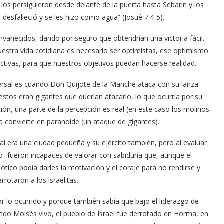
los persiguieron desde delante de la puerta hasta Sebarin y los
 desfalleció y se les hizo como agua” (Josué 7:4-5).
nvanecidos, dando por seguro que obtendrían una victoria fácil.
uestra vida cotidiana es necesario ser optimistas, ese optimismo
ctivas, para que nuestros objetivos puedan hacerse realidad.
iversal es cuando Don Quijote de la Manche ataca con su lanza
stos eran gigantes que querían atacarlo, lo que ocurría por su
nación, una parte de la percepción es real (en este caso los molinos
la convierte en paranoide (un ataque de gigantes).
Hai era una ciudad pequeña y su ejército también, pero al evaluar
ado- fueron incapaces de valorar con sabiduría que, aunque el
ótico podía darles la motivación y el coraje para no rendirse y
rotaron a los israelitas.
r lo ocurrido y porque también sabía que bajo el liderazgo de
do Moisés vivo, el pueblo de Israel fue derrotado en Horma, en