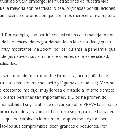
rustración. Sin embargo, las frustraciones de nuestra vida
e la mayoría son reactivas, o sea, originadas por situaciones
r un ascenso o promoción que creemos merecer o una ruptura
dad. Por ejemplo, compartiré con usted un caso manejado por
a de la medicina de mayor demanda en la actualidad y quien
a muy importante, vía Zoom, por ser durante la pandemia, que
colegas nativos, sus alumnos residentes de la especialidad,
alidades.
la sensación de frustración fue inmediata, acompañada de
 aunque sean con mucho llanto y lágrimas a raudales). Y como
protestante, me dijo, muy llorosa e irritable al mismo tiempo:
dículo ante personas tan importantes, sí Dios ha prometido
esponsabilidad suya tratar de descargar sobre YHAVÉ la culpa del
procrastinadora, razón por la cual no se preparó de la manera
ica que no cambiaría lo ocurrido, proponerse dejar de ser
ad todos sus compromisos, sean grandes o pequeños. Por