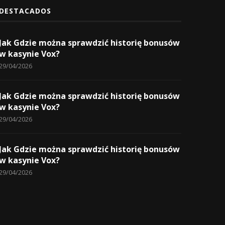
DESTACADOS
Jak Gdzie można sprawdzić historię bonusów
w kasynie Vox?
29/04/2026
Jak Gdzie można sprawdzić historię bonusów
w kasynie Vox?
29/04/2026
Jak Gdzie można sprawdzić historię bonusów
w kasynie Vox?
29/04/2026