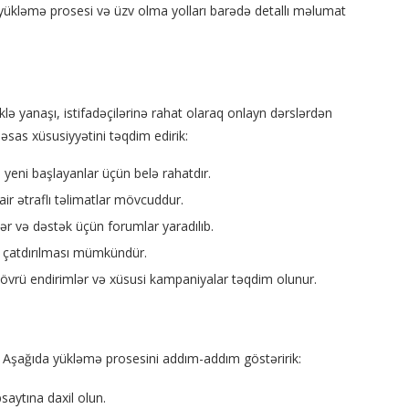
yükləmə prosesi və üzv olma yolları barədə detallı məlumat
ə yanaşı, istifadəçilərinə rahat olaraq onlayn dərslərdən
əsas xüsusiyyətini təqdim edirik:
 yeni başlayanlar üçün belə rahatdır.
r ətraflı təlimatlar mövcuddur.
ər və dəstək üçün forumlar yaradılıb.
ə çatdırılması mümkündür.
dövrü endirimlər və xüsusi kampaniyalar təqdim olunur.
. Aşağıda yükləmə prosesini addım-addım göstəririk:
aytına daxil olun.