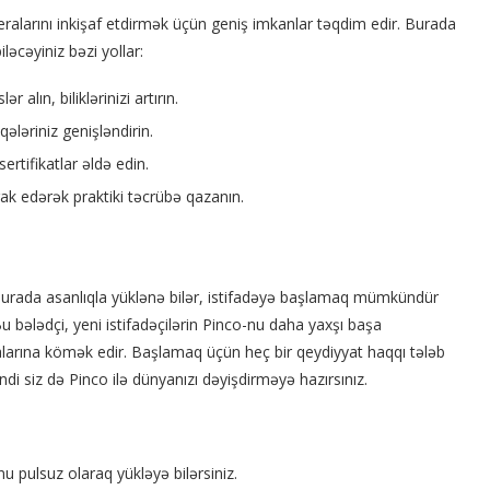
eralarını inkişaf etdirmək üçün geniş imkanlar təqdim edir. Burada
ləcəyiniz bəzi yollar:
alın, biliklərinizi artırın.
ələriniz genişləndirin.
ertifikatlar əldə edin.
rak edərək praktiki təcrübə qazanın.
i, burada asanlıqla yüklənə bilər, istifadəyə başlamaq mümkündür
u bələdçi, yeni istifadəçilərin Pinco-nu daha yaxşı başa
ına kömək edir. Başlamaq üçün heç bir qeydiyyat haqqı tələb
ndi siz də Pinco ilə dünyanızı dəyişdirməyə hazırsınız.
nu pulsuz olaraq yükləyə bilərsiniz.