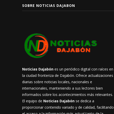
SOBRE NOTICIAS DAJABON
Noticias Dajabón
es un periódico digital con raíces en
la ciudad fronteriza de Dajabón. Ofrece actualizaciones
diarias sobre noticias locales, nacionales e
internacionales, manteniendo a sus lectores bien
informados sobre los acontecimientos más relevantes.
El equipo de
Noticias Dajabón
se dedica a
proporcionar contenido variado y de calidad, facilitando
el acceso a la información más actual tanto de la