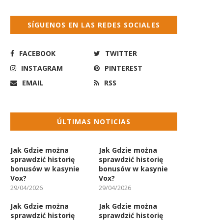
SÍGUENOS EN LAS REDES SOCIALES
FACEBOOK
TWITTER
INSTAGRAM
PINTEREST
EMAIL
RSS
ÚLTIMAS NOTICIAS
Jak Gdzie można
Jak Gdzie można
sprawdzić historię
sprawdzić historię
bonusów w kasynie
bonusów w kasynie
Vox?
Vox?
29/04/2026
29/04/2026
Jak Gdzie można
Jak Gdzie można
sprawdzić historię
sprawdzić historię