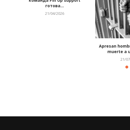
Asanlıqla
Пин Ап скачать последнюю...
букмекер
.
20/04/2026