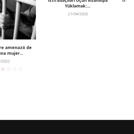
ской конторы для
новичков
21/04/2026
PN y ERD desmantelan punto de
drogas en...
20/09/2022