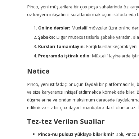
Pinco, yeni müştərilərə bir çox peşə sahələrində öz kary
öz karyera inkişafınızı sürətləndirmək üçün istifadə edə bi
Online dərslər:
Müxtəlif mövzular üzrə online dərslər 
Şəbəkə:
Digər mütəxəssislərlə şəbəkə yaradın, əlaq
Kursları tamamlayın:
Fərqli kurslar keçərək yeni s
Proqramda iştirak edin:
Müxtəlif layihələrdə işti
Nəticə
Pinco, yeni istifadəçilər üçün faydalı bir platformadır k
və sizə karyeranızı inkişaf etdirməkdə kömək edə bilər. B
düşmələrinə və ondan maksimum dərəcədə faydalanmalar
edilmir və siz bir çox dəyərli mənbələrə daxil olursunuz. İ
Tez-tez Verilən Suallar
Pinco-nu pulsuz yükləyə bilərikmi?
Bəli, Pinco-