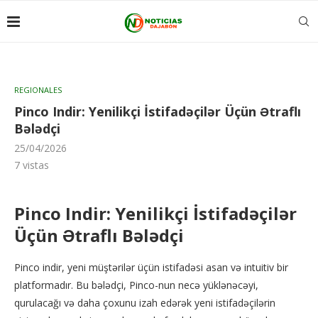
REGIONALES
Pinco Indir: Yenilikçi İstifadəçilər Üçün Ətraflı
Bələdçi
25/04/2026
7
vistas
Pinco Indir: Yenilikçi İstifadəçilər
Üçün Ətraflı Bələdçi
Pinco indir, yeni müştərilər üçün istifadəsi asan və intuitiv bir
platformadır. Bu bələdçi, Pinco-nun necə yüklənəcəyi,
qurulacağı və daha çoxunu izah edərək yeni istifadəçilərin