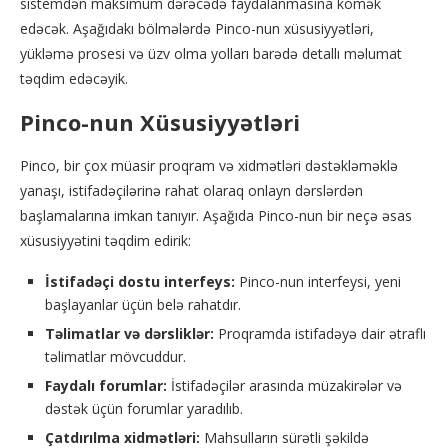
sistemdən maksimum dərəcədə faydalanmasına kömək
edəcək. Aşağıdakı bölmələrdə Pinco-nun xüsusiyyətləri,
yükləmə prosesi və üzv olma yolları barədə detallı məlumat
təqdim edəcəyik.
Pinco-nun Xüsusiyyətləri
Pinco, bir çox müasir proqram və xidmətləri dəstəkləməklə
yanaşı, istifadəçilərinə rahat olaraq onlayn dərslərdən
başlamalarına imkan tanıyır. Aşağıda Pinco-nun bir neçə əsas
xüsusiyyətini təqdim edirik:
İstifadəçi dostu interfeys:
Pinco-nun interfeysi, yeni
başlayanlar üçün belə rahatdır.
Təlimatlar və dərsliklər:
Proqramda istifadəyə dair ətraflı
təlimatlar mövcuddur.
Faydalı forumlar:
İstifadəçilər arasında müzakirələr və
dəstək üçün forumlar yaradılıb.
Çatdırılma xidmətləri:
Mahsulların sürətli şəkildə