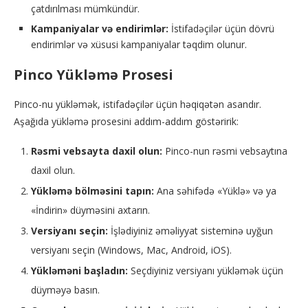
çatdırılması mümkündür.
Kampaniyalar və endirimlər:
İstifadəçilər üçün dövrü
endirimlər və xüsusi kampaniyalar təqdim olunur.
Pinco Yükləmə Prosesi
Pinco-nu yükləmək, istifadəçilər üçün həqiqətən asandır.
Aşağıda yükləmə prosesini addım-addım göstəririk:
Rəsmi vebsayta daxil olun:
Pinco-nun rəsmi vebsaytına
daxil olun.
Yükləmə bölməsini tapın:
Ana səhifədə «Yüklə» və ya
«İndirin» düyməsini axtarın.
Versiyanı seçin:
İşlədiyiniz əməliyyat sisteminə uyğun
versiyanı seçin (Windows, Mac, Android, iOS).
Yükləməni başladın:
Seçdiyiniz versiyanı yükləmək üçün
düyməyə basın.