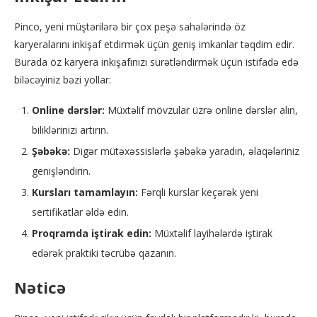
Pinco, yeni müştərilərə bir çox peşə sahələrində öz
karyeralarını inkişaf etdirmək üçün geniş imkanlar təqdim edir.
Burada öz karyera inkişafınızı sürətləndirmək üçün istifadə edə
biləcəyiniz bəzi yollar:
Online dərslər:
Müxtəlif mövzular üzrə online dərslər alın,
biliklərinizi artırın.
Şəbəkə:
Digər mütəxəssislərlə şəbəkə yaradın, əlaqələriniz
genişləndirin.
Kursları tamamlayın:
Fərqli kurslar keçərək yeni
sertifikatlar əldə edin.
Proqramda iştirak edin:
Müxtəlif layihələrdə iştirak
edərək praktiki təcrübə qazanın.
Nəticə