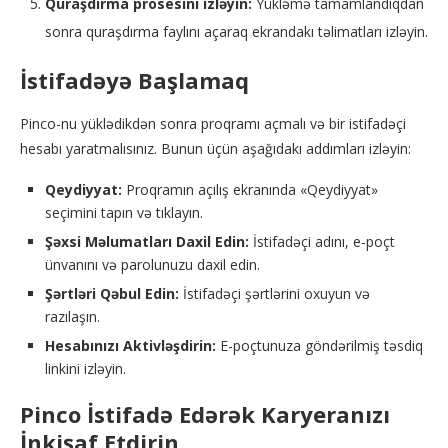
Quraşdırma prosesini izləyin:
Yükləmə tamamlandıqdan
sonra quraşdırma faylını açaraq ekrandakı təlimatları izləyin.
İstifadəyə Başlamaq
Pinco-nu yüklədikdən sonra proqramı açmalı və bir istifadəçi
hesabı yaratmalısınız. Bunun üçün aşağıdakı addımları izləyin:
Qeydiyyat:
Proqramın açılış ekranında «Qeydiyyat»
seçimini tapın və tıklayın.
Şəxsi Məlumatları Daxil Edin:
İstifadəçi adını, e-poçt
ünvanını və parolunuzu daxil edin.
Şərtləri Qəbul Edin:
İstifadəçi şərtlərini oxuyun və
razılaşın.
Hesabınızı Aktivləşdirin:
E-poçtunuza göndərilmiş təsdiq
linkini izləyin.
Pinco İstifadə Edərək Karyeranızı
İnkişaf Etdirin