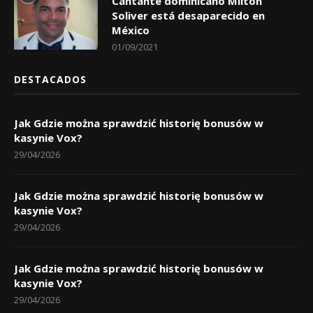
Cantante dominicano Milton
Soliver está desaparecido en
México
01/09/2021
DESTACADOS
Jak Gdzie można sprawdzić historię bonusów w
kasynie Vox?
29/04/2026
Jak Gdzie można sprawdzić historię bonusów w
kasynie Vox?
29/04/2026
Jak Gdzie można sprawdzić historię bonusów w
kasynie Vox?
29/04/2026