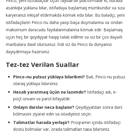
Pinco, yeni istifadəçilər üçün faydalı bir platformadır ki, burada
asanlıqla yüklənə bilər, istifadəyə başlamaq mümkündür və sizə
karyeranızı inkişaf etdirməkdə kömək edə bilər. Bu bələdçi, yeni
istifadəçilərin Pinco-nu daha yaxşı başa düşmələrinə və ondan
maksimum dərəcədə faydalanmalarına kömək edir. Başlamaq
üçün heç bir qeydiyyat haqqı tələb edilmir və siz bir çox dəyərli
mənbələrə daxil olursunuz. İndi siz də Pinco ilə dünyanızı
dəyişdirməyə hazırsınız.
Tez-tez Verilən Suallar
Pinco-nu pulsuz yükləyə bilərikmi?
Bəli, Pinco-nu pulsuz
olaraq yükləyə bilərsiniz.
Hesab yaratmaq üçün nə lazımdır?
İstifadəçi adı, e-
poçt ünvanı və parol kifayətdir.
Onlayn dərslər necə başlanır?
Qeydiyyatdan sonra dərs
bölməsini ziyarət edin və istədiyinizi seçin.
Təlimatlar harada yerləşir?
Proqramın içində istifadəçi
dostu bölmələr var, orada təlimatları tapa bilərsiniz.