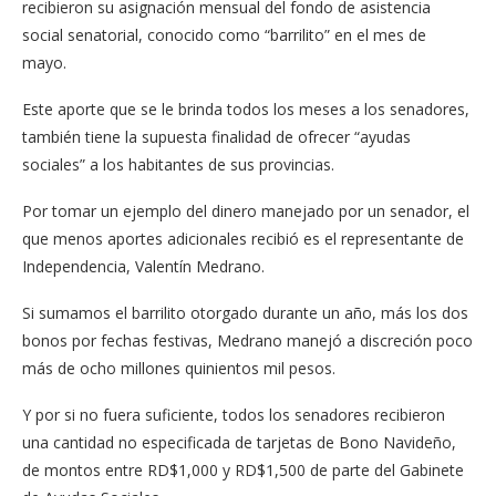
recibieron su asigna­ción mensual del fondo de asistencia
social senatorial, conocido como “barrilito” en el mes de
mayo.
Este aporte que se le brin­da todos los meses a los se­nadores,
también tiene la su­puesta finalidad de ofrecer “ayudas
sociales” a los habi­tantes de sus provincias.
Por tomar un ejemplo del dinero manejado por un senador, el
que menos aportes adicionales recibió es el representante de
In­dependencia, Valentín Me­drano.
Si sumamos el barrilito otorgado durante un año, más los dos
bonos por fe­chas festivas, Medrano ma­nejó a discreción poco
más de ocho millones quinientos mil pesos.
Y por si no fuera suficien­te, todos los senadores reci­bieron
una cantidad no espe­cificada de tarjetas de Bono Navideño,
de montos entre RD$1,000 y RD$1,500 de parte del Gabinete