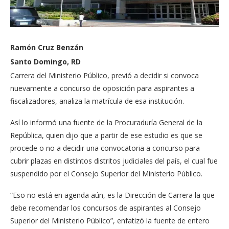
Ramón Cruz Benzán
Santo Domingo, RD
Carre­ra del Ministerio Público, previó a decidir si convo­ca
nuevamente a concurso de oposición para aspiran­tes a
fiscalizadores, anali­za la matrícula de esa ins­titución.
Así lo informó una fuen­te de la Procuraduría Ge­neral de la
República, quien dijo que a partir de ese estudio es que se
proce­de o no a decidir una con­vocatoria a concurso para
cubrir plazas en distintos distritos judiciales del país, el cual fue
suspendido por el Consejo Superior del Mi­nisterio Público.
“Eso no está en agenda aún, es la Dirección de Ca­rrera la que
debe recomen­dar los concursos de aspiran­tes al Consejo
Superior del Ministerio Público”, enfatizó la fuente de entero