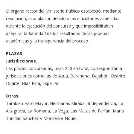
El órgano rector del Mi­nisterio Público estableció, mediante
resolución, la anulación debido a las difi­cultades acaecidas
duran­te la ejecución del concur­so y que imposibilitaban
asegurar la fiabilidad de los resultados de las prue­bas
académicas y la trans­parencia del proceso.
PLAZAS
Jurisdicciones.
Las plazas concursa­das, unas 220 en total, correspondían a
juris­dicciones como las de Azua, Barahona, Da­jabón, Distrito,
Duarte, Elías Piña, Espaillat.
Otras.
También Hato Mayor, Hermanas Mirabal, In­dependencia, La
Al­tagracia, La Romana, La Vega, Las Matas de Far­fán, María
Trinidad Sán­chez y Monseñor Nouel.