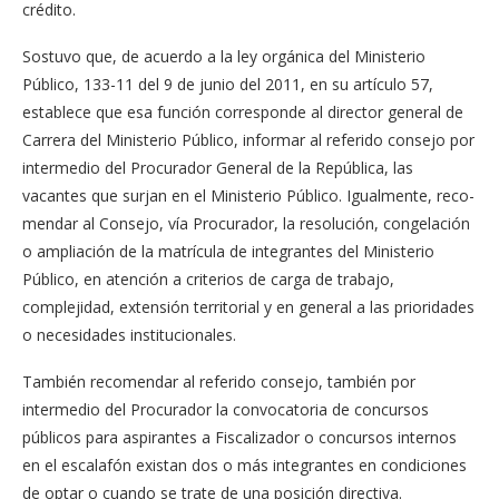
crédito.
Sostuvo que, de acuerdo a la ley orgánica del Ministe­rio
Público, 133-11 del 9 de junio del 2011, en su artícu­lo 57,
establece que esa fun­ción corresponde al director general de
Carrera del Minis­terio Público, informar al re­ferido consejo por
interme­dio del Procurador General de la República, las
vacantes que surjan en el Ministerio Público. Igualmente, reco­
mendar al Consejo, vía Pro­curador, la resolución, con­gelación
o ampliación de la matrícula de integrantes del Ministerio
Público, en aten­ción a criterios de carga de trabajo,
complejidad, exten­sión territorial y en general a las prioridades
o necesida­des institucionales.
También recomendar al referido consejo, también por
intermedio del Procu­rador la convocatoria de concursos
públicos para as­pirantes a Fiscalizador o concursos internos
en el es­calafón existan dos o más in­tegrantes en condiciones
de optar o cuando se trate de una posición directiva.