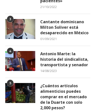
pacientes»
21/10/2022
3
Cantante dominicano
Milton Soliver está
etroxyl Kalpa Pharmaceuticals
Плюсы и минусы 1xbet ска
desaparecido en México
en el Culturismo: Todo lo...
на телефон
01/09/2021
26/04/2026
21/04/2026
4
Antonio Marte: la
historia del sindicalista,
transportista y senador
14/08/2023
5
¿Cuántos artículos
alimenticios puedes
comprar en el mercado
de la Duarte con solo
2,000 pesos?