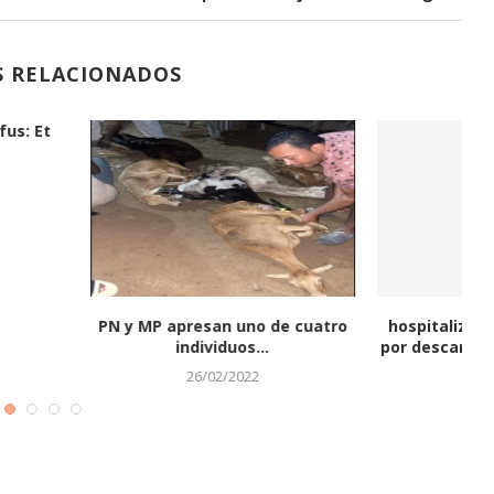
S RELACIONADOS
ин Ап на андроид с
Comprendere i bonus nelle
L
его сайта...
piattaforme di casinò non...
22/04/2026
22/04/2026