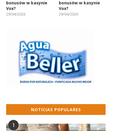
bonusów w kasynie
bonusów w kasynie
Vox?
Vox?
29/04/2026
29/04/2026
NOTICIAS POPULARES
Día 14 del Caso Calamar:
Policía ofrece informe pr
Principales implicados
de la muerte a...
1
preparan...
19/08/2022