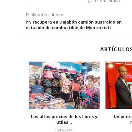
0 Comentario
Publicación anterior
PN recupera en Dajabón camión sustraído en
estación de combustible de Montecristi
ARTÍCULO
abeza limpieza
Diputados conocen el nuevo
Sepa por
adas en...
Código Penal
023
06/01/2022