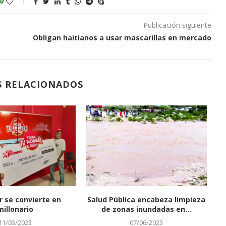
0
Publicación siguiente
Obligan haitianos a usar mascarillas en mercado
S RELACIONADOS
 qué Estados Unidos no
Especialistas en diabetes:
le estaría...
Sustancias para “fitness”
provocan enfermedades
06/07/2023