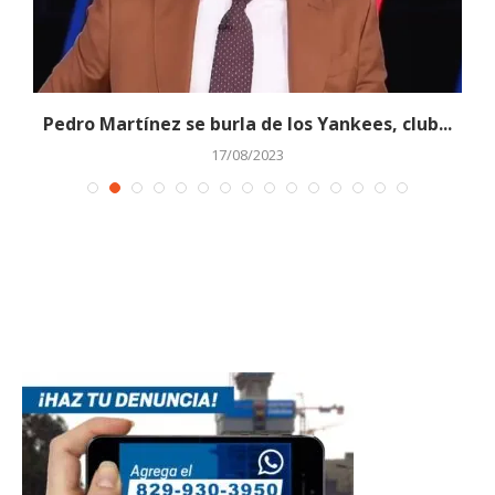
Pedro Martínez se burla de los Yankees, club...
J
17/08/2023