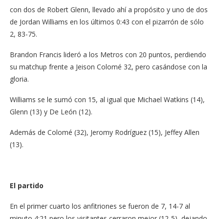
con dos de Robert Glenn, llevado ahí a propósito y uno de dos
de Jordan Williams en los últimos 0:43 con el pizarrón de sólo
2, 83-75.
Brandon Francis lideró a los Metros con 20 puntos, perdiendo
su matchup frente a Jeison Colomé 32, pero casándose con la
gloria.
Williams se le sumó con 15, al igual que Michael Watkins (14),
Glenn (13) y De León (12).
Además de Colomé (32), Jeromy Rodríguez (15), Jeffey Allen
(13).
El partido
En el primer cuarto los anfitriones se fueron de 7, 14-7 al
minuto 4:21 pero los visitantes cerraron mejor (12-5), dejando